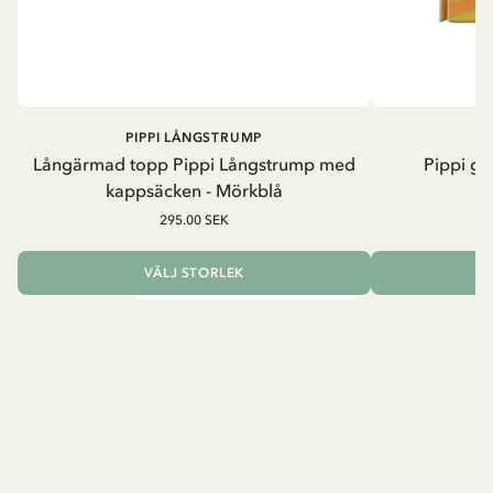
PIPPI LÅNGSTRUMP
Långärmad topp Pippi Långstrump med
Pippi ge
kappsäcken - Mörkblå
8
295.00 SEK
VÄLJ STORLEK
L