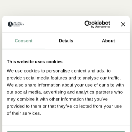
Upptäck mer från Pippi Långstrump
KLÄDER
INREDNING
LEKSAKER
BÖCKER
KALAS
Consent
Details
About
Upptäck mer Accessoarer
HÅRACCESSOARER
PLÅNBÖCKER
VÄSKOR
This website uses cookies
MÖSSOR & HATTAR
SMYCKEN
We use cookies to personalise content and ads, to
provide social media features and to analyse our traffic.
We also share information about your use of our site with
our social media, advertising and analytics partners who
may combine it with other information that you’ve
provided to them or that they’ve collected from your use
of their services.