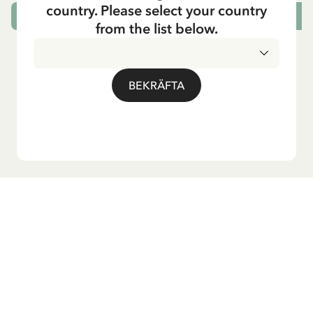
country. Please select your country
SLUTSÅLD
L
from the list below.
BEKRÄFTA
Vill du ha vårt nyhetsbrev?
Anmäl dig till vårt nyhetsbrev för godnattsagor, nyheter,