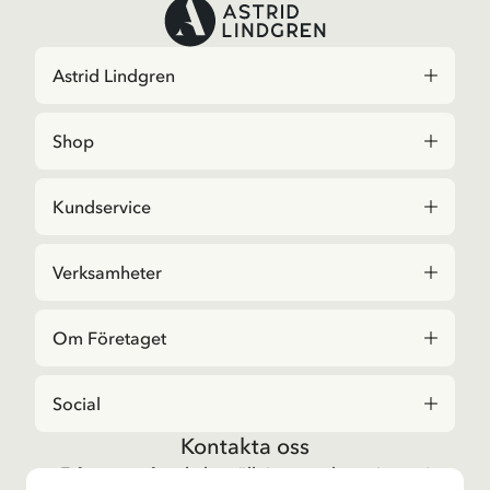
Vill du ha vårt nyhetsbrev?
Anmäl dig till vårt nyhetsbrev för godnattsagor, nyheter,
roliga produkter och massa mer! Dessutom får du en
rabattkod som ger dig 10 % på din första beställning.
Ja, jag accepterar
villkoren
.
Astrid Lindgren
Shop