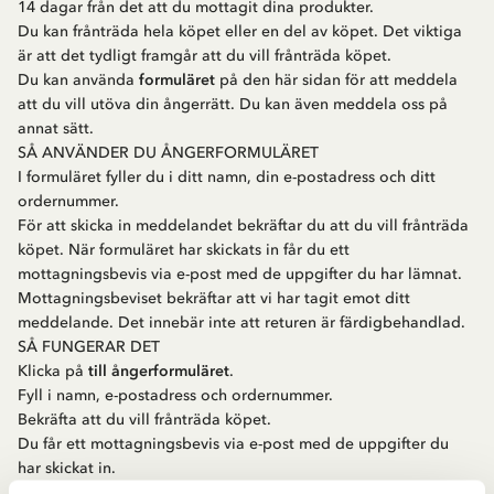
14 dagar från det att du mottagit dina produkter.
Du kan frånträda hela köpet eller en del av köpet. Det viktiga
är att det tydligt framgår att du vill frånträda köpet.
Du kan använda
formuläret
på den här sidan för att meddela
att du vill utöva din ångerrätt. Du kan även meddela oss på
annat sätt.
SÅ ANVÄNDER DU ÅNGERFORMULÄRET
I formuläret fyller du i ditt namn, din e-postadress och ditt
ordernummer.
För att skicka in meddelandet bekräftar du att du vill frånträda
köpet. När formuläret har skickats in får du ett
mottagningsbevis via e-post med de uppgifter du har lämnat.
Mottagningsbeviset bekräftar att vi har tagit emot ditt
meddelande. Det innebär inte att returen är färdigbehandlad.
SÅ FUNGERAR DET
Klicka på
till ångerformuläret
.
Fyll i namn, e-postadress och ordernummer.
Bekräfta att du vill frånträda köpet.
Du får ett mottagningsbevis via e-post med de uppgifter du
har skickat in.
Vi kontrollerar ordern och återkommer vid behov.