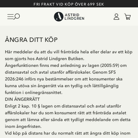
FRI FRAKT VID KÖP ÖVER 699 SEK
ÅNGRA DITT KÖP
Här meddelar du att du vill frånträda hela eller delar av ett köp
som gjorts hos Astrid Lindgren Butiken.
Ångerfunktionen finns med anledning av lagen (2005:59) om
distansavtal och avtal utanför affärslokaler. Genom SFS
2026:246 införs nya bestämmelser om att konsumenter ska
kunna utöva sin ångerrätt via en tydlig och lättillgänglig
funktion i onlinegränssnittet.
DIN ÅNGERRÄTT
Enligt 2 kap. 10 § lagen om distansavtal och avtal utanför
affärslokaler har du som konsument rätt att frånträda avtalet
genom att lämna eller sända ett tydligt meddelande om detta
inom ångerfristen.
Vid köp på distans har du normalt rätt att ångra ditt köp inom