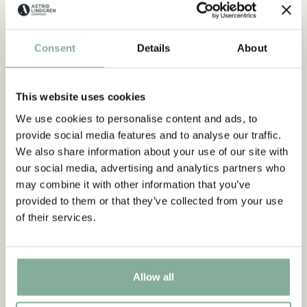
OM ORDERN INTE HAR SKICKATS ÄNNU
Ett meddelande om att du vill frånträda köpet innebär inte att
en order som ännu inte har levererats automatiskt stoppas.
Consent
Details
About
Om det finns möjlighet att stoppa hela eller delar av ordern
innan den skickas kontaktar kundtjänst dig för att stämma av
vilka varor ditt meddelande gäller.
This website uses cookies
Om ordern inte hinner stoppas behöver du ta emot
We use cookies to personalise content and ads, to
försändelsen och returnera den vara eller de varor du vill
returnera enligt våra
provide social media features and to analyse our traffic.
returinstruktioner
.
VIKTIGT OM RETURER
We also share information about your use of our site with
Returer skickas tillbaka enligt våra
returvillkor
.
our social media, advertising and analytics partners who
Vi godkänner inte retur av godis. Vi godkänner inte heller retur
may combine it with other information that you’ve
av plomberade produkter om förpackningen har brutits eller
provided to them or that they’ve collected from your use
produkten har använts.
of their services.
TILL ÅNGERFORMULÄRET
Allow all