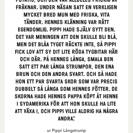
potatis, och den var alldeles prickig av
fräknar. Under näsan satt en verkligen
mycket bred mun med friska, vita
tänder. Hennes klänning var rätt
egendomlig. Pippi hade själv sytt den.
Det var meningen att den skulle bli blå,
men det blåa tyget räckte inte, så Pippi
fick lov att sy dit lite röda tygbitar här
och där. På hennes långa, smala ben
satt ett par långa strumpor, den ena
brun och den andra svart. Och så hade
hon ett par svarta skor som var precis
dubbelt så långa som hennes fötter. De
skorna hade hennes pappa köpt åt henne
i Sydamerika för att hon skulle ha lite
att växa i, och Pippi ville aldrig ha några
andra.”
ur Pippi Långstrump