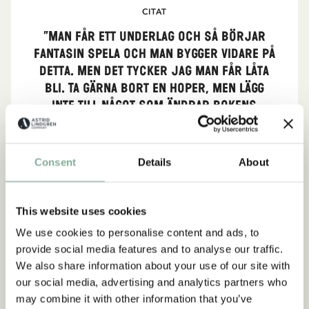
CITAT
”Man får ett underlag och så börjar
fantasin spela och man bygger vidare på
detta. Men det tycker jag man får låta
bli. Ta gärna bort en hoper, men lägg
inte till något som ändrar bokens
karaktär.”
Astrid Lindgren i brev till en manusförfattare, ur
Consent
Details
About
Astrid Lindgrens arkiv, 1989
This website uses cookies
We use cookies to personalise content and ads, to
provide social media features and to analyse our traffic.
CITAT
We also share information about your use of our site with
our social media, advertising and analytics partners who
"När de en gång blev sådana där
may combine it with other information that you’ve
beklagansvärda gamla fyrtioåringar