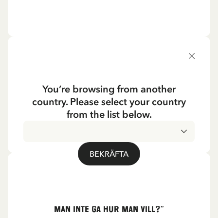
CITAT
“Eftersom det var ett märkligt namn
You’re browsing from another
blev det också en märklig flicka.”
country. Please select your country
Astrid Lindgren om Pippi Långstrump
from the list below.
BEKRÄFTA
CITAT
“Lever vi inte i ett fritt land kanske? Får
man inte gå hur man vill?”