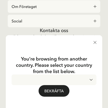
Om Företaget
Social
Kontakta oss
Frågor angående beställningar och sortiment i
Astrid Lindgrenbutiken
, vänligen kontakta vår
kundtjänst:
E-post
You’re browsing from another
shop@astridlindgren.com
country. Please select your country
Om du vill komma i kontakt med Astrid Lindgren
from the list below.
Aktiebolag så hittar du alla medarbetare här:
Kontakter
INTEGRITETSPOLICY
LEVERANSLAND
BEKRÄFTA
ALLMÄNNA VILLKOR
IMPRESSUM
© Copyright 2024 Astrid Lindgren Company