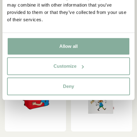
Tygväska Pippi Långstrump
Tygväska Pippi Långstrump
may combine it with other information that you’ve
Nattsärk - Rosa
Sakletare - Vit
provided to them or that they’ve collected from your use
of their services.
209.00 SEK
209.00 SEK
LÄGG I VARUKORG
LÄGG I VARUKORG
Allow all
-15%
Customize
Deny