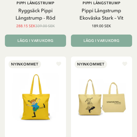
PIPPI LÅNGSTRUMP
PIPPI LÅNGSTRUMP
Ryggsäck Pippi
Pippi Långstrump
Långstrump - Röd
Ekoväska Stark – Vit
288.15 SEK
339.00 SEK
189.00 SEK
LÄGG I VARUKORG
LÄGG I VARUKORG
NYINKOMMET
NYINKOMMET