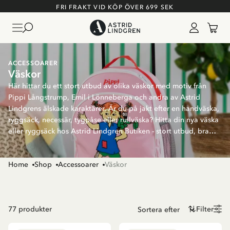
FRI FRAKT VID KÖP ÖVER 699 SEK
ACCESSOARER
Väskor
Här hittar du ett stort utbud av olika väskor med motiv från
Pippi Långstrump, Emil i Lönneberga och andra av Astrid
Lindgrens älskade karaktärer. Är du på jakt efter en handväska,
ryggsäck, necessär, tygpåse eller rullväska? Hitta din nya väska
eller ryggsäck hos Astrid Lindgren Butiken - stort utbud, bra
kvalitet och snabba leveranser!
Home
Shop
Accessoarer
Väskor
77
produkter
Filter