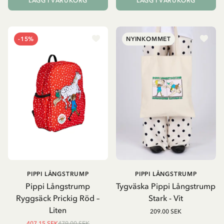
LÄGG I VARUKORG
LÄGG I VARUKORG
-15%
NYINKOMMET
PIPPI LÅNGSTRUMP
PIPPI LÅNGSTRUMP
Pippi Långstrump
Tygväska Pippi Långstrump
Ryggsäck Prickig Röd –
Stark - Vit
Liten
209.00 SEK
407.15 SEK
479.00 SEK