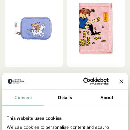
PIPPI LÅNGSTRUMP
PIPPI LÅNGSTRUMP
Plånbok Pippi Långstrump
Plånbok Pippi Långstrump
- Lila
Rosa
219.00 SEK
99.00 SEK
Consent
Details
About
SLUTSÅLD
LÄGG I VARUKORG
This website uses cookies
We use cookies to personalise content and ads, to