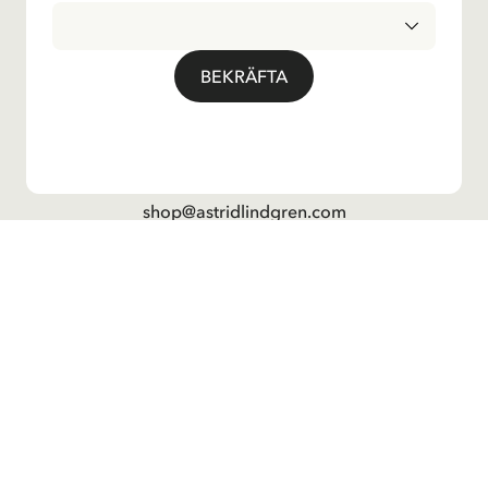
Social
Kontakta oss
BEKRÄFTA
Frågor angående beställningar och sortiment i
Astrid Lindgrenbutiken
, vänligen kontakta vår
kundtjänst:
E-post
shop@astridlindgren.com
Om du vill komma i kontakt med Astrid Lindgren
Aktiebolag så hittar du alla medarbetare här:
Kontakter
INTEGRITETSPOLICY
LEVERANSLAND
ALLMÄNNA VILLKOR
IMPRESSUM
© Copyright 2024 Astrid Lindgren Company
Denna sida senast uppdaterad 2023-10-11