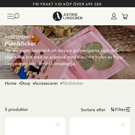
FRI FRAKT VID KÖP ÖVER 699 SEK
ACCESSOARER
Plånböcker
Har du ingen kappsäck att stoppa gullpengarna i går det
säkert lika bra med en plånbok med klassiska motiv av Pippi
Långstrump eller Emil i Lönneberga.
Home
Shop
Accessoarer
Plånböcker
5
produkter
Filter