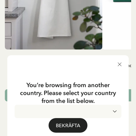
MADICKEN
A
Vitt förkläde - Madicken
Mug - And 
799.00 SEK
You’re browsing from another
country. Please select your country
LÄGG I VARUKORG
L
from the list below.
BEKRÄFTA