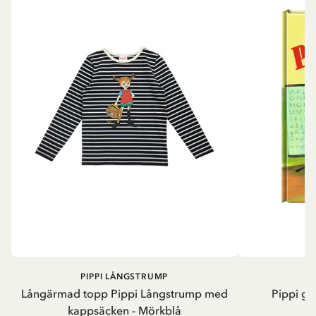
PIPPI LÅNGSTRUMP
Långärmad topp Pippi Långstrump med
Pippi ge
kappsäcken - Mörkblå
8