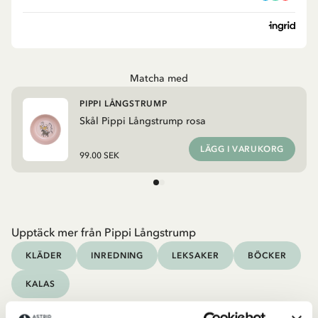
Matcha med
PIPPI LÅNGSTRUMP
Skål Pippi Långstrump rosa
LÄGG I VARUKORG
99.00 SEK
Upptäck mer från Pippi Långstrump
KLÄDER
INREDNING
LEKSAKER
BÖCKER
KALAS
Upptäck mer Inredning