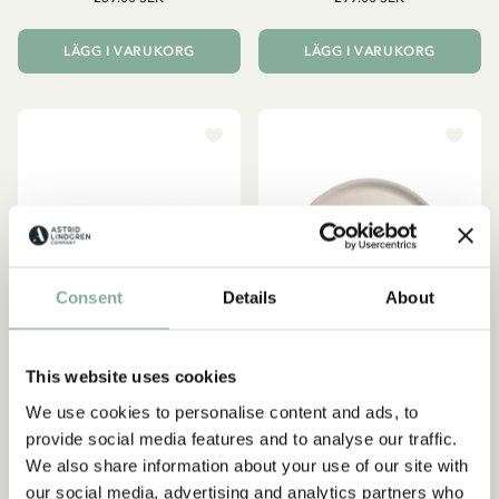
LÄGG I VARUKORG
LÄGG I VARUKORG
Consent
Details
About
This website uses cookies
We use cookies to personalise content and ads, to
provide social media features and to analyse our traffic.
PIPPI LÅNGSTRUMP
EMIL I LÖNNEBERGA
Bricka Pippi Långstrump
Bricka Emil & Ida i
We also share information about your use of our site with
Födelsedag 27x20 cm -
Lönneberga Ø 35 cm -
our social media, advertising and analytics partners who