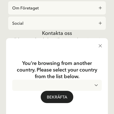
Om Företaget
Social
Kontakta oss
Frågor angående beställningar och sortiment i
Astrid Lindgrenbutiken
, vänligen kontakta vår
kundtjänst:
E-post
You’re browsing from another
shop@astridlindgren.com
country. Please select your country
Om du vill komma i kontakt med Astrid Lindgren
from the list below.
Aktiebolag så hittar du alla medarbetare här:
Kontakter
INTEGRITETSPOLICY
LEVERANSLAND
BEKRÄFTA
ALLMÄNNA VILLKOR
IMPRESSUM
© Copyright 2024 Astrid Lindgren Company