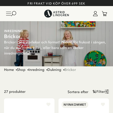
FRI FRAKT VID KÖP ÖVER 699 SEK
INREDNING
Brickor
Brickor i alla storlekar och format! Perfekt för frukost i sängen,
när du ska ordna kalas, eller bara som en vacker
inredningsdetalj.
Home
Shop
Inredning
Dukning
Brickor
27
produkter
Filter
NYINKOMMET