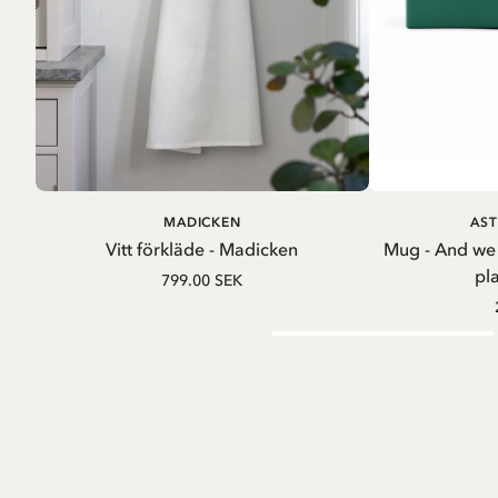
LÄGG I VARUKORG
LÄG
MADICKEN
AST
Vitt förkläde - Madicken
Mug - And we
pl
799.00 SEK