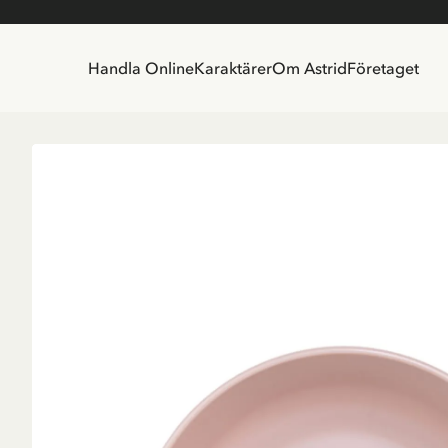
Handla Online
Karaktärer
Om Astrid
Företaget