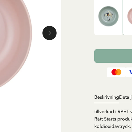
Beskrivning
Detalj
tillverkad i RPET v
Rätt Starts produk
koldioxidavtryck.