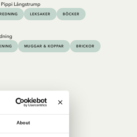
 Pippi Långstrump
NREDNING
LEKSAKER
BÖCKER
dning
KNING
MUGGAR & KOPPAR
BRICKOR
About