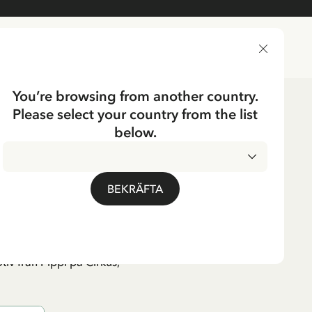
LEVERANSLAND
You’re browsing from another country.
Please select your country from the list
below.
UMP
pi Långstrump rosa
BEKRÄFTA
iv från Pippi på Cirkus,