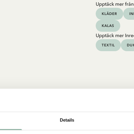
Upptäck mer från
KLÄDER
I
KALAS
Upptäck mer Inre
TEXTIL
DU
Details