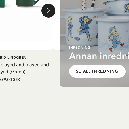
INREDNING
Annan inredni
G I VARUKORG
LÄGG I VARUKORG
RID LINDGREN
PIPPI LÅNGSTRUMP
 played and played and
Termosflaska Pippi i nattsärk - Li
ayed (Green)
SE ALL INREDNING
279.65 SEK
329.00 SEK
299.00 SEK