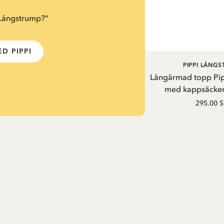
 Långstrump?"
D PIPPI
PIPPI LÅNG
Långärmad topp Pi
med kappsäcken
295.00 