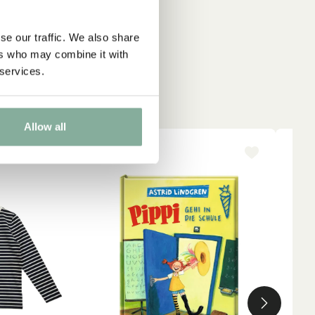
se our traffic. We also share
ers who may combine it with
 services.
Allow all
-15%
NY