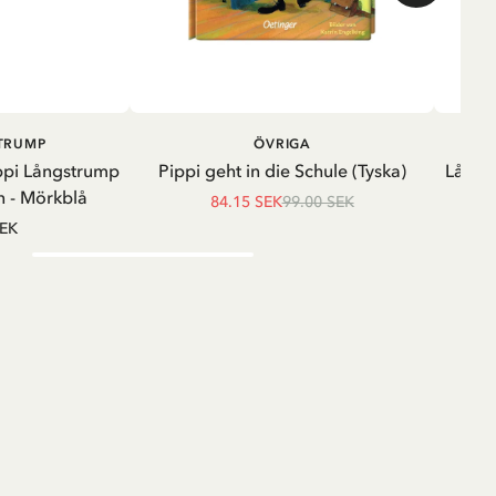
LÄGG I VARUKORG
LÄGG I
STRUMP
ÖVRIGA
VARUKORG
ppi Långstrump
Pippi geht in die Schule (Tyska)
Långä
 - Mörkblå
84.15 SEK
99.00 SEK
SEK