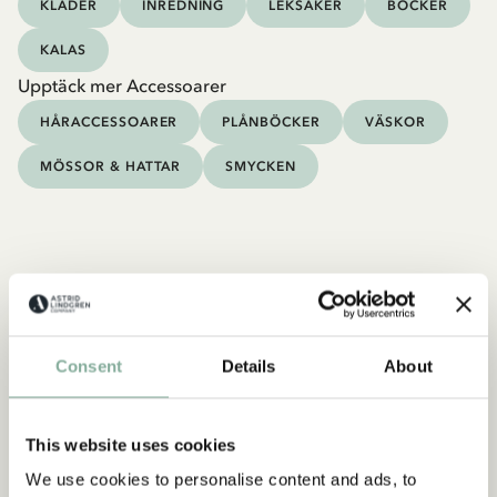
KLÄDER
INREDNING
LEKSAKER
BÖCKER
KALAS
Upptäck mer Accessoarer
HÅRACCESSOARER
PLÅNBÖCKER
VÄSKOR
MÖSSOR & HATTAR
SMYCKEN
Consent
Details
About
This website uses cookies
We use cookies to personalise content and ads, to