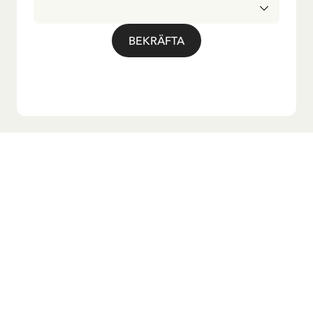
BEKRÄFTA
Vill du ha vårt nyhetsbrev?
Anmäl dig till vårt nyhetsbrev för godnattsagor, nyheter,
roliga produkter och massa mer! Dessutom får du en
rabattkod som ger dig 10 % på din första beställning.