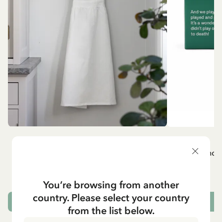
MADICKEN
A
Vitt förkläde - Madicken
Mug - And 
799.00 SEK
You’re browsing from another
country. Please select your country
LÄGG I VARUKORG
L
from the list below.