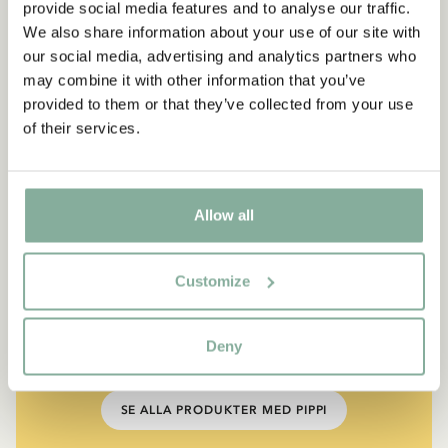
provide social media features and to analyse our traffic.
We also share information about your use of our site with
our social media, advertising and analytics partners who
may combine it with other information that you’ve
provided to them or that they’ve collected from your use
of their services.
CITAT
Allow all
“Den som är väldigt stark
måste också vara väldigt
Customize
snäll.”
Deny
Berättaren i "Känner du Pippi Långstrump?"
SE ALLA PRODUKTER MED PIPPI