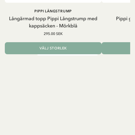
PIPPI LÅNGSTRUMP
Långärmad topp Pippi Långstrump med
Pippi ge
kappsäcken - Mörkblå
8
295.00 SEK
VÄLJ STORLEK
L