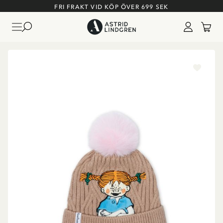
FRI FRAKT VID KÖP ÖVER 699 SEK