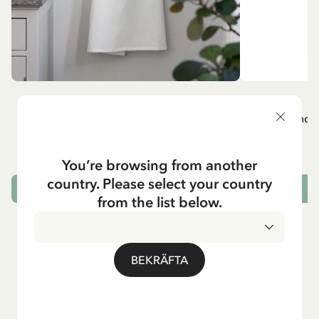
MADICKEN
A
Vitt förkläde - Madicken
Mug - And 
799.00 SEK
You’re browsing from another
country. Please select your country
LÄGG I VARUKORG
L
from the list below.
BEKRÄFTA