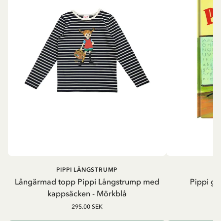
PIPPI LÅNGSTRUMP
Långärmad topp Pippi Långstrump med
Pippi ge
kappsäcken - Mörkblå
8
295.00 SEK