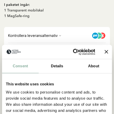
I paketet ingår:
1 Transparent mobilskal
1 MagSafe-ring
Consent
Details
About
Upptäck mer från Pippi Långstrump
KLÄDER
INREDNING
LEKSAKER
BÖCKER
This website uses cookies
KALAS
We use cookies to personalise content and ads, to
Upptäck mer Accessoarer
provide social media features and to analyse our traffic.
We also share information about your use of our site with
HÅRACCESSOARER
PLÅNBÖCKER
VÄSKOR
our social media, advertising and analytics partners who