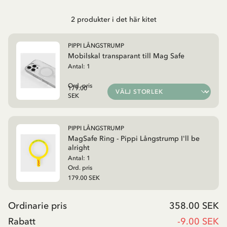
2
produkter i det här kitet
PIPPI LÅNGSTRUMP
Mobilskal transparant till Mag Safe
Antal:
1
Ord. pris
179.00
SEK
PIPPI LÅNGSTRUMP
MagSafe Ring - Pippi Långstrump I'll be
alright
Antal:
1
Ord. pris
179.00 SEK
Ordinarie pris
358.00 SEK
Rabatt
-
9.00 SEK