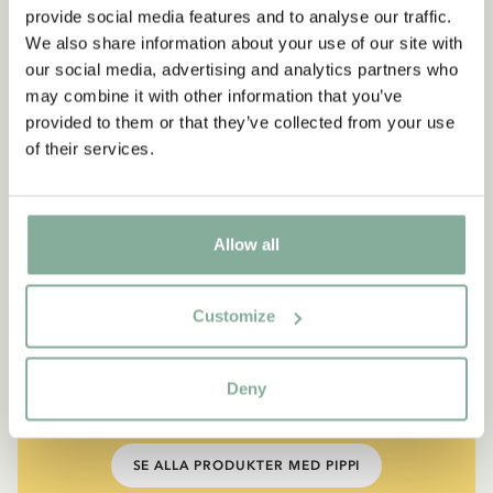
provide social media features and to analyse our traffic.
We also share information about your use of our site with
our social media, advertising and analytics partners who
may combine it with other information that you’ve
provided to them or that they’ve collected from your use
of their services.
CITAT
Allow all
“Den som är väldigt stark
måste också vara väldigt
Customize
snäll.”
Deny
Berättaren i "Känner du Pippi Långstrump?"
SE ALLA PRODUKTER MED PIPPI