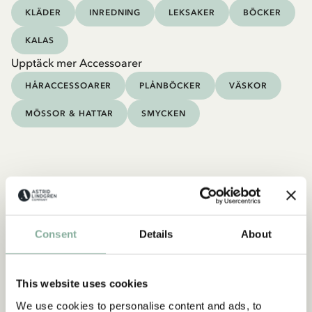
KLÄDER
INREDNING
LEKSAKER
BÖCKER
KALAS
Upptäck mer Accessoarer
HÅRACCESSOARER
PLÅNBÖCKER
VÄSKOR
MÖSSOR & HATTAR
SMYCKEN
Consent
Details
About
This website uses cookies
We use cookies to personalise content and ads, to