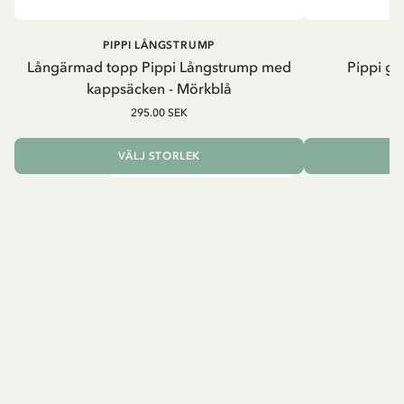
PIPPI LÅNGSTRUMP
Långärmad topp Pippi Långstrump med
Pippi ge
kappsäcken - Mörkblå
8
295.00 SEK
VÄLJ STORLEK
L