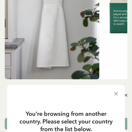
MADICKEN
A
Vitt förkläde - Madicken
Mug - And 
799.00 SEK
You’re browsing from another
country. Please select your country
LÄGG I VARUKORG
L
from the list below.