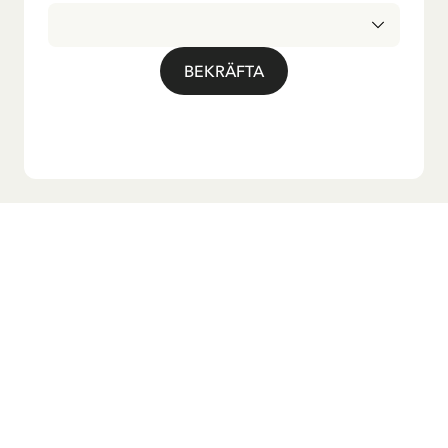
BEKRÄFTA
Vill du ha vårt nyhetsbrev?
Anmäl dig till vårt nyhetsbrev för godnattsagor, nyheter,
roliga produkter och massa mer! Dessutom får du en
rabattkod som ger dig 10 % på din första beställning.