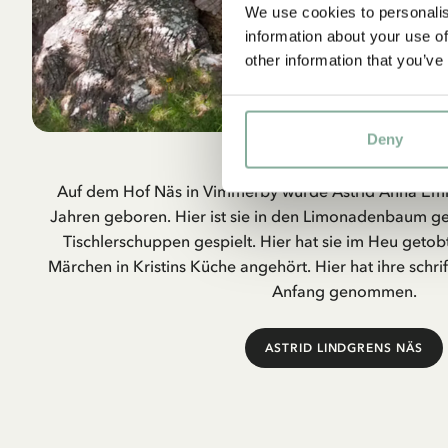
We use cookies to personalis
information about your use of
other information that you’ve
Deny
Astrid Lindgrens Nä
Auf dem Hof Näs in Vimmerby wurde Astrid Anna Emil
Jahren geboren. Hier ist sie in den Limonadenbaum gekl
Tischlerschuppen gespielt. Hier hat sie im Heu getobt 
Märchen in Kristins Küche angehört. Hier hat ihre schrift
Anfang genommen.
ASTRID LINDGRENS NÄS