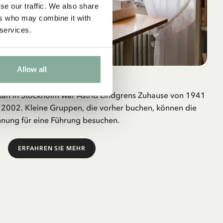
se our traffic. We also share
ers who may combine it with
 services.
Allow all
Dalagatan 46
an in Stockholm war Astrid Lindgrens Zuhause von 1941
e 2002. Kleine Gruppen, die vorher buchen, können die
ung für eine Führung besuchen.
ERFAHREN SIE MEHR