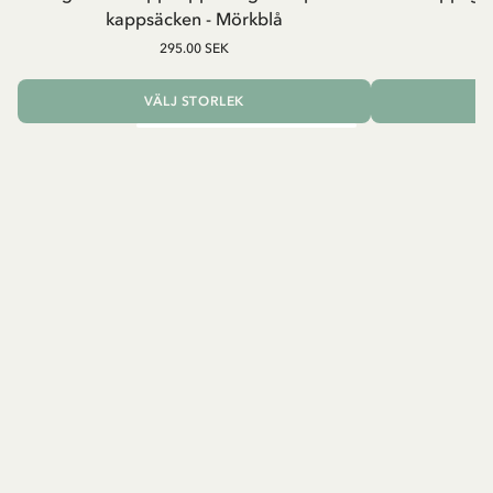
kappsäcken - Mörkblå
8
295.00 SEK
VÄLJ STORLEK
L