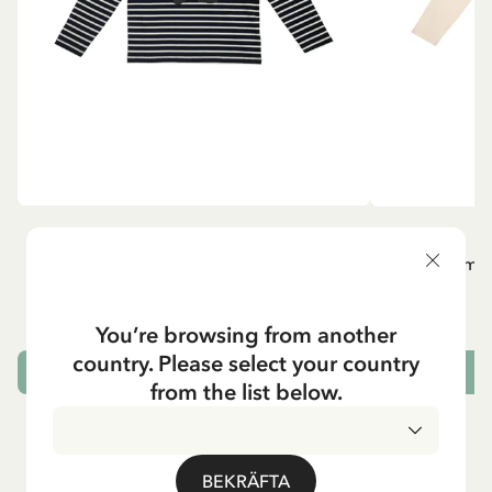
PIPPI LÅNGSTRUMP
P
Långärmad topp Pippi Långstrump med
Långärmad
kappsäcken - Mörkblå
295.00 SEK
You’re browsing from another
country. Please select your country
VÄLJ STORLEK
from the list below.
BEKRÄFTA