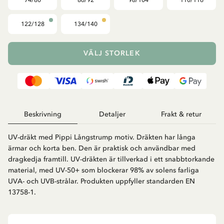
74/80
86/92
98/104
110/116
122/128
134/140
VÄLJ STORLEK
Beskrivning
Detaljer
Frakt & retur
UV-dräkt med Pippi Långstrump motiv. Dräkten har långa
ärmar och korta ben. Den är praktisk och användbar med
dragkedja framtill. UV-dräkten är tillverkad i ett snabbtorkande
material, med UV-50+ som blockerar 98% av solens farliga
UVA- och UVB-strålar. Produkten uppfyller standarden EN
13758-1.