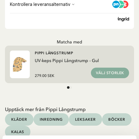
Matcha med
PIPPI LÅNGSTRUMP
UV-keps Pippi Långstrump - Gul
VÄLJ STORLEK
279.00 SEK
Upptäck mer från Pippi Långstrump
KLÄDER
INREDNING
LEKSAKER
BÖCKER
KALAS