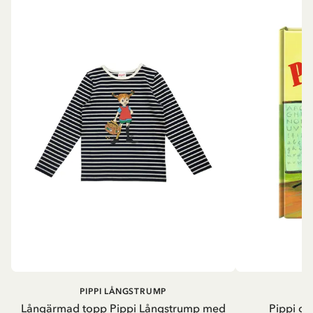
PIPPI LÅNGSTRUMP
Långärmad topp Pippi Långstrump med
Pippi ge