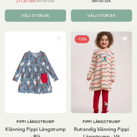
211.65 SEK
249.00 SEK
489.00 SEK
VÄLJ STORLEK
VÄLJ STORLEK
-15%
PIPPI LÅNGSTRUMP
PIPPI LÅNGSTRUMP
Klänning Pippi Långstrump
Rutrandig klänning Pippi
- Blå
Långstrump - Vit