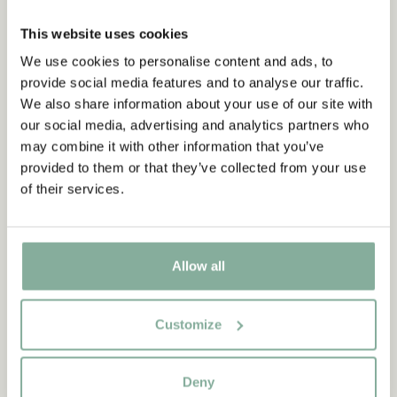
NYINKOMMET
NYINKOMMET
This website uses cookies
We use cookies to personalise content and ads, to
provide social media features and to analyse our traffic.
We also share information about your use of our site with
our social media, advertising and analytics partners who
may combine it with other information that you’ve
provided to them or that they’ve collected from your use
of their services.
EMIL I LÖNNEBERGA
PIPPI LÅNGSTRUMP
Allow all
Klänning Ida i Lönneberga
Klänning Pippi Långstrump
Trollslända - Rosa
Rolig - Rosa
379.00 SEK
429.00 SEK
Customize
VÄLJ STORLEK
VÄLJ STORLEK
Deny