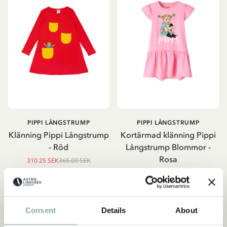
PIPPI LÅNGSTRUMP
PIPPI LÅNGSTRUMP
Klänning Pippi Långstrump
Kortärmad klänning Pippi
- Röd
Långstrump Blommor -
Rosa
310.25 SEK
365.00 SEK
295.00 SEK
VÄLJ STORLEK
SLUTSÅLD
Consent
Details
About