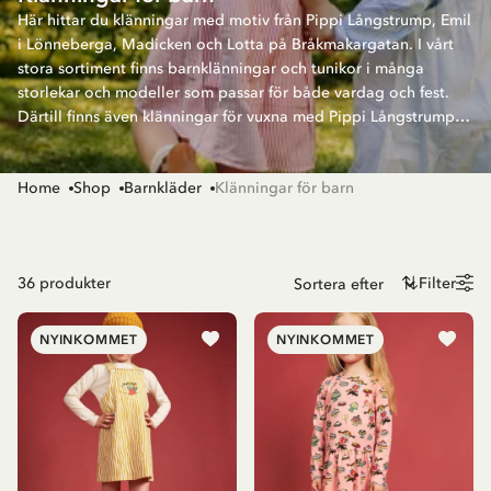
Här hittar du klänningar med motiv från Pippi Långstrump, Emil
i Lönneberga, Madicken och Lotta på Bråkmakargatan. I vårt
stora sortiment finns barnklänningar och tunikor i många
storlekar och modeller som passar för både vardag och fest.
Därtill finns även klänningar för vuxna med Pippi Långstrump.
Varför inte syskonmatcha eller matcha mor och dotter?
Home
Shop
Barnkläder
Klänningar för barn
36
produkter
Filter
NYINKOMMET
NYINKOMMET