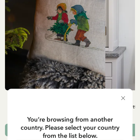
BARNEN I BULLERBYN
Kuddfodral Barnen i Bullerbyn, kapitel 2
Vitt 
349.00 SEK
You’re browsing from another
country. Please select your country
SLUTSÅLD
L
from the list below.