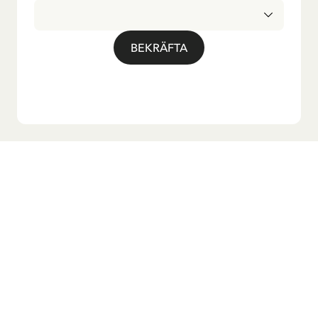
BEKRÄFTA
Vill du ha vårt nyhetsbrev?
Anmäl dig till vårt nyhetsbrev för godnattsagor, nyheter,
roliga produkter och massa mer! Dessutom får du en
rabattkod som ger dig 10 % på din första beställning.