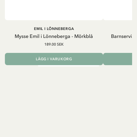
EMIL I LÖNNEBERGA
EM
Mysse Emil i Lönneberga - Mörkblå
Barnservis 
189.00 SEK
LÄGG I VARUKORG
L