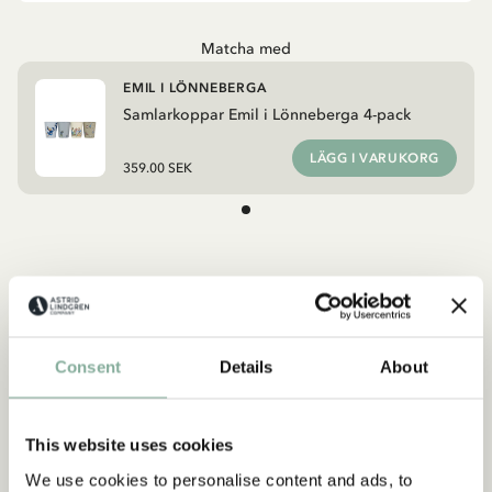
Matcha med
EMIL I LÖNNEBERGA
Samlarkoppar Emil i Lönneberga 4-pack
LÄGG I VARUKORG
359.00 SEK
Upptäck mer från Emil i Lönneberga
KLÄDER
INREDNING
LEKSAKER
BÖCKER
Upptäck mer Inredning
Consent
Details
About
TEXTIL
DUKNING
MUGGAR & KOPPAR
BRICKOR
This website uses cookies
We use cookies to personalise content and ads, to