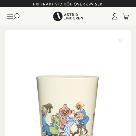
FRI FRAKT VID KÖP ÖVER 699 SEK