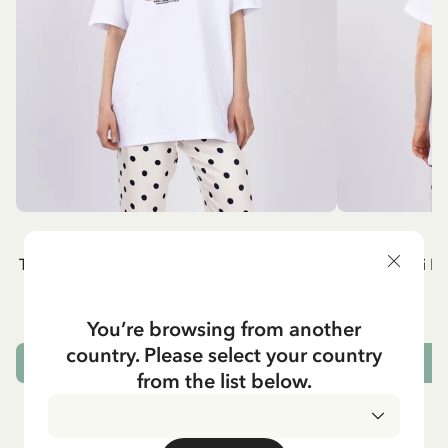
PIPPI LÅNGSTRUMP
P
T-shirt Pippi Långstrump lyfter Lilla Gubben
T-shirt Pippi L
- Rött tryck
549.00 SEK
You’re browsing from another
country. Please select your country
VÄLJ STORLEK
from the list below.