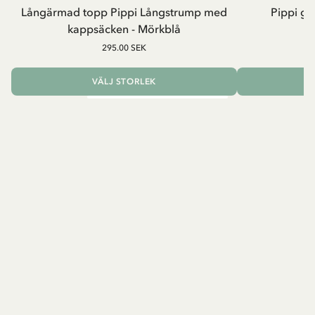
Långärmad topp Pippi Långstrump med
Pippi ge
kappsäcken - Mörkblå
8
295.00 SEK
VÄLJ STORLEK
L