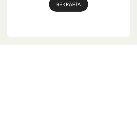
BEKRÄFTA
Vill du ha vårt nyhetsbrev?
Anmäl dig till vårt nyhetsbrev för godnattsagor, nyheter,
roliga produkter och massa mer! Dessutom får du en
rabattkod som ger dig 10 % på din första beställning.