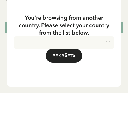
- Rött tryck
549.00 SEK
You’re browsing from another
country. Please select your country
VÄLJ STORLEK
from the list below.
BEKRÄFTA