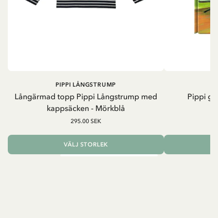
PIPPI LÅNGSTRUMP
Långärmad topp Pippi Långstrump med
Pippi ge
kappsäcken - Mörkblå
8
295.00 SEK
VÄLJ STORLEK
L