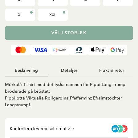
XS
S
M
L
XL
XXL
VÄLJ STORLEK
Beskrivning
Detaljer
Frakt & retur
Mörkblå T-shirt med det tyska namnen för Pippi Långstrump
broderade på bröstet:
Pippilotta Viktualia Rollgardina Pfefferminz Efraimstochter
Langstrumpf.