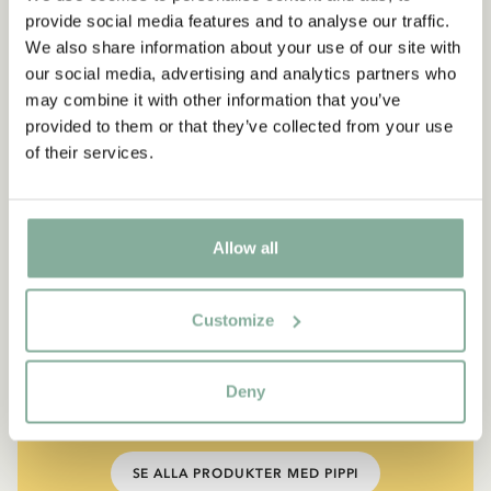
provide social media features and to analyse our traffic.
We also share information about your use of our site with
our social media, advertising and analytics partners who
may combine it with other information that you’ve
provided to them or that they’ve collected from your use
of their services.
Allow all
CITAT
“Den som är väldigt stark
Customize
måste också vara väldigt
snäll.”
Deny
Berättaren i "Känner du Pippi Långstrump?"
SE ALLA PRODUKTER MED PIPPI