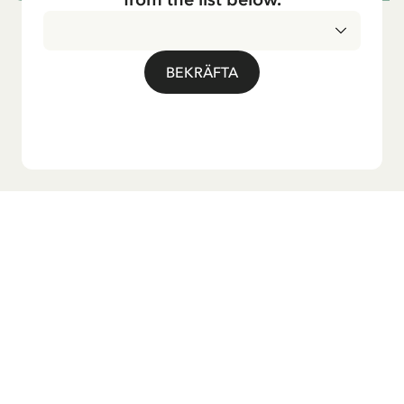
BEKRÄFTA
Vill du ha vårt nyhetsbrev?
Anmäl dig till vårt nyhetsbrev för godnattsagor, nyheter,
roliga produkter och massa mer! Dessutom får du en
rabattkod som ger dig 10 % på din första beställning.