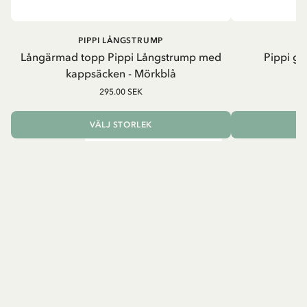
PIPPI LÅNGSTRUMP
Långärmad topp Pippi Långstrump med
Pippi ge
kappsäcken - Mörkblå
8
295.00 SEK
VÄLJ STORLEK
L