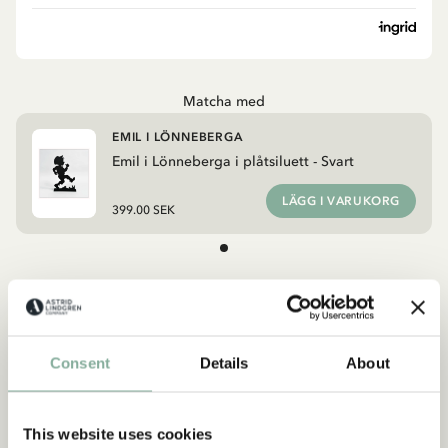
Matcha med
EMIL I LÖNNEBERGA
Emil i Lönneberga i plåtsiluett - Svart
LÄGG I VARUKORG
399.00 SEK
Upptäck mer från Ronja Rövardotter
PRODUKTER MED RONJA RÖVARDOTTER
Consent
Details
About
Upptäck mer Inredning
TEXTIL
DUKNING
MUGGAR & KOPPAR
This website uses cookies