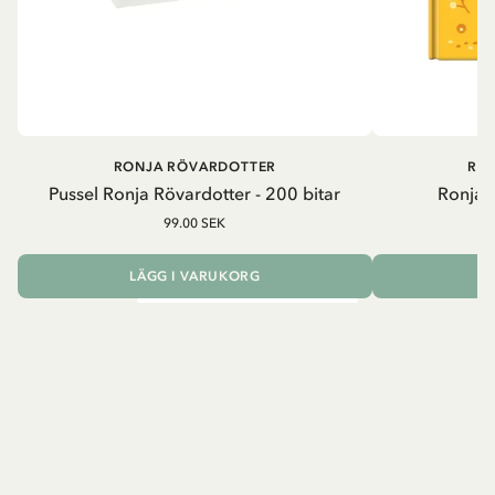
RONJA RÖVARDOTTER
RO
Pussel Ronja Rövardotter - 200 bitar
Ronja 
99.00 SEK
LÄGG I VARUKORG
L