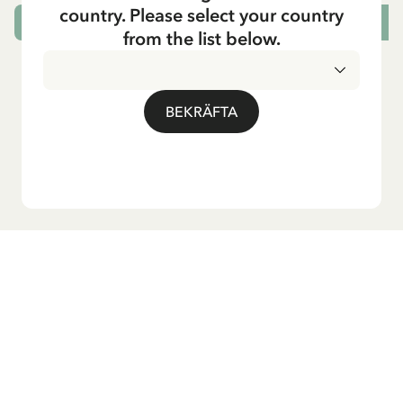
country. Please select your country
SLUTSÅLD
L
from the list below.
BEKRÄFTA
Vill du ha vårt nyhetsbrev?
Anmäl dig till vårt nyhetsbrev för godnattsagor, nyheter,