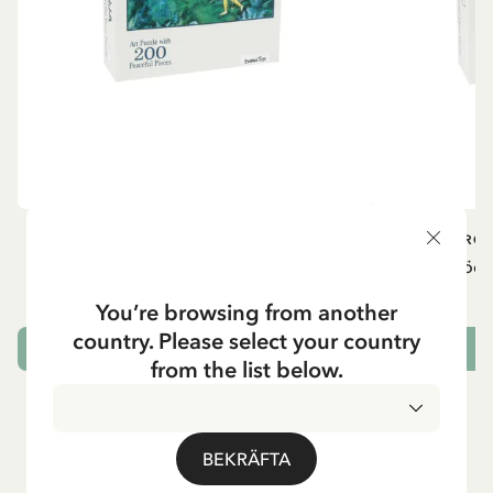
RONJA RÖVARDOTTER
BRÖD
Pussel Ronja Rövardotter - 200 bitar
Pussel Bröde
99.00 SEK
You’re browsing from another
country. Please select your country
LÄGG I VARUKORG
L
from the list below.
BEKRÄFTA