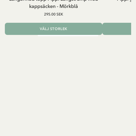
kappsäcken - Mörkblå
8
295.00 SEK
VÄLJ STORLEK
L