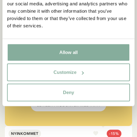
our social media, advertising and analytics partners who
may combine it with other information that you’ve
provided to them or that they’ve collected from your use
of their services.
CITAT
Allow all
“Den som är väldigt stark
måste också vara väldigt
Customize
snäll.”
Berättaren i "Känner du Pippi Långstrump?"
Deny
SE ALLA PRODUKTER MED PIPPI
NYINKOMMET
-15%