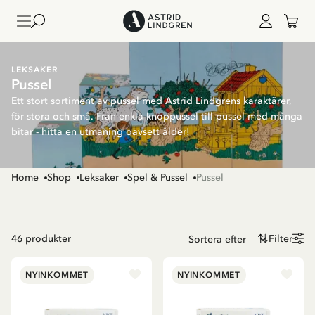
LEKSAKER
Pussel
Ett stort sortiment av pussel med Astrid Lindgrens karaktärer,
för stora och små. Från enkla knoppussel till pussel med många
bitar - hitta en utmaning oavsett ålder!
Home
Shop
Leksaker
Spel & Pussel
Pussel
46
produkter
Filter
NYINKOMMET
NYINKOMMET