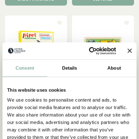
Consent
Details
About
This website uses cookies
We use cookies to personalise content and ads, to
provide social media features and to analyse our traffic.
PIPPI LÅNGSTRUMP
PIPPI LÅNGSTRUMP
Pussel att stapla Pippi
Pussel Pippi Långstrump &
We also share information about your use of our site with
Långstrump
Lilla Gubben - 16 bitar
our social media, advertising and analytics partners who
may combine it with other information that you’ve
229.00 SEK
119.00 SEK
provided to them or that they’ve collected from your use