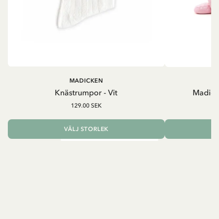
MADICKEN
Knästrumpor - Vit
Madick
129.00 SEK
VÄLJ STORLEK
L