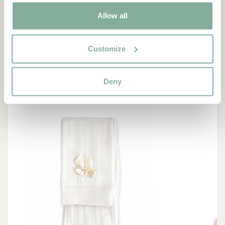
Allow all
SHOP
Allt med Madicken
Customize
SE ALLA MADICKEN-PRODUKTER
Deny
NYINKOMMET
NYINKOMMET