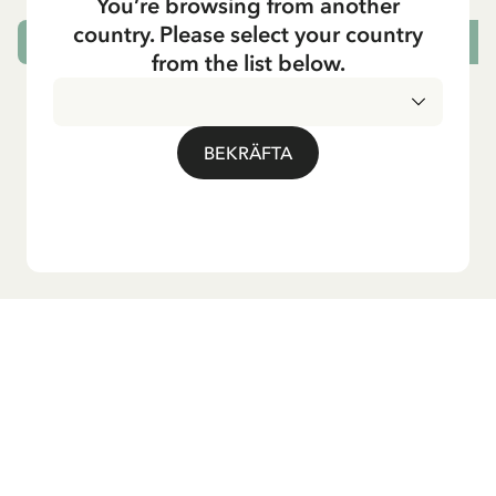
You’re browsing from another
country. Please select your country
LÄGG I VARUKORG
L
from the list below.
BEKRÄFTA
Vill du ha vårt nyhetsbrev?
Anmäl dig till vårt nyhetsbrev för godnattsagor, nyheter,