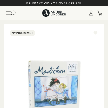
FRI FRAKT VID KÖP ÖVER 699 SEK
NYINKOMMET