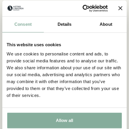
Beskrivning
Detaljer
Frakt & retur
Consent
Details
About
Pussel med motiv av Bröderna Lejonhjärta. Pusslet är 200 bitar.
This website uses cookies
We use cookies to personalise content and ads, to
provide social media features and to analyse our traffic.
We also share information about your use of our site with
our social media, advertising and analytics partners who
may combine it with other information that you’ve
provided to them or that they’ve collected from your use
Upptäck mer Pussel
of their services.
RAMAR
DUKNING
MUGGAR & KOPPAR
BRICKOR
Allow all