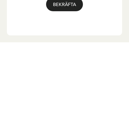
BEKRÄFTA
Vill du ha vårt nyhetsbrev?
Anmäl dig till vårt nyhetsbrev för godnattsagor, nyheter,
roliga produkter och massa mer! Dessutom får du en
rabattkod som ger dig 10 % på din första beställning.