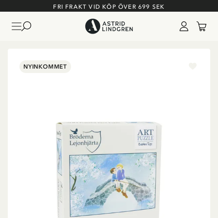
FRI FRAKT VID KÖP ÖVER 699 SEK
NYINKOMMET