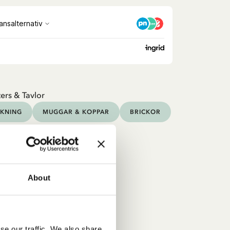
ers & Tavlor
KNING
MUGGAR & KOPPAR
BRICKOR
About
se our traffic. We also share