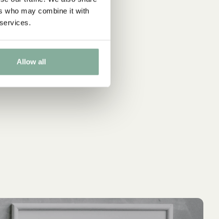
ers who may combine it with
 services.
Allow all
LÄGG I VARUKORG
LÄ
PIPPI LÅNGSTRUMP
PIP