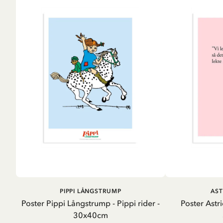
LÄGG I VARUKORG
LÄG
PIPPI LÅNGSTRUMP
AST
Poster Pippi Långstrump - Pippi rider -
Poster Astri
30x40cm