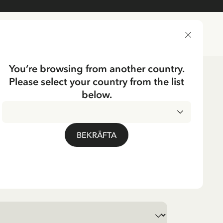
LEVERANSLAND
You’re browsing from another country.
Please select your country from the list
below.
Tyska
EN
strid Lindgren-Gebt
BEKRÄFTA
ern Liebe - 50x70 cm