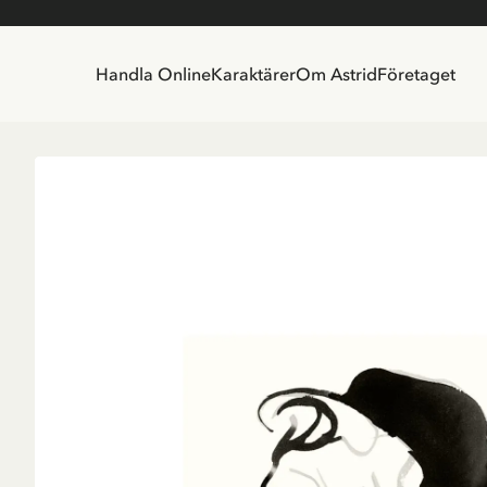
Handla Online
Karaktärer
Om Astrid
Företaget