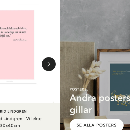
POSTERS
Andra posters
gillar
G I VARUKORG
LÄGG I VARUKORG
RID LINDGREN
PIPPI LÅNGSTRUMP
d Lindgren - Vi lekte -
Pippi Långstrump poster med
30x40cm
kappsäcken - 30x40 cm
SE ALLA POSTERS