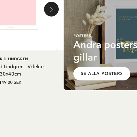
POSTERS
Andra posters
gillar
G I VARUKORG
LÄGG I VARUKORG
RID LINDGREN
PIPPI LÅNGSTRUMP
d Lindgren - Vi lekte -
Pippi Långstrump poster med
30x40cm
kappsäcken - 30x40 cm
SE ALLA POSTERS
149.00 SEK
179.00 SEK