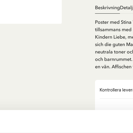
Beskrivning
Detalj
Poster med Stina 
tillsammans med d
Kindern Liebe, m
sich die guten Ma
neutrala toner oc
och barnrummet. En
en vän. Affischen f
Upptäck mer Post