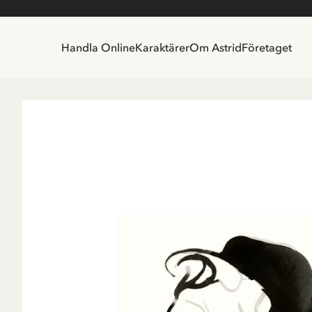
Handla Online
Karaktärer
Om Astrid
Företaget