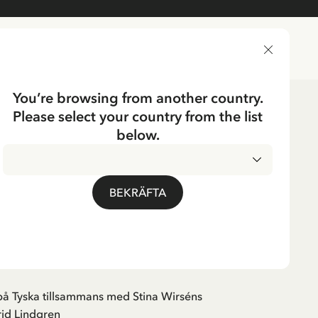
LEVERANSLAND
You’re browsing from another country.
Please select your country from the list
below.
EN
strid Lindgren - Gebt
BEKRÄFTA
ern Liebe - 13x18 cm
på Tyska tillsammans med Stina Wirséns
trid Lindgren