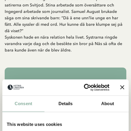
satirerna om Svitjod. Stina arbetade som översättare och
Ingegerd arbetade som journalist. Samuel August brukade
säga om sina skrivande barn: ”Dä ä ene unn’lie unge en har
fått. Alle syssler di med ord. Hur kunne dä bare klumpe sej på
dä viset?”
Syskonen hade en nära relation hela livet. Systrarna ringde
varandra varje dag och de besökte sin bror på Näs så ofta de
bara kunde även när de blev äldre.
CITAT
“Två ting hade vi som gjorde
vår barndom till det den var –
Consent
Details
About
trygghet och frihet.”
This website uses cookies
Ur Samuel August från Sevedstorp och Hanna i Hult