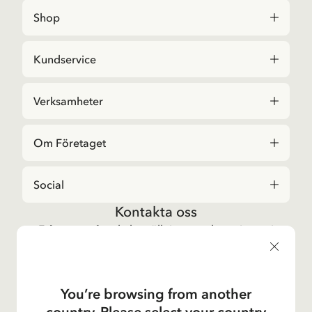
Shop
Kundservice
Verksamheter
Om Företaget
Social
Kontakta oss
Frågor angående beställningar och sortiment i
Astrid Lindgrenbutiken
, vänligen kontakta vår
kundtjänst:
E-post
You’re browsing from another
shop@astridlindgren.com
country. Please select your country