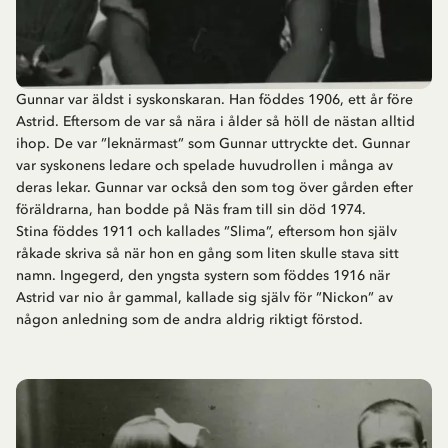
Gunnar var äldst i syskonskaran. Han föddes 1906, ett år före
Astrid. Eftersom de var så nära i ålder så höll de nästan alltid
ihop. De var ”leknärmast” som Gunnar uttryckte det. Gunnar
var syskonens ledare och spelade huvudrollen i många av
deras lekar. Gunnar var också den som tog över gården efter
föräldrarna, han bodde på Näs fram till sin död 1974.
Stina föddes 1911 och kallades ”Slima”, eftersom hon själv
råkade skriva så när hon en gång som liten skulle stava sitt
namn. Ingegerd, den yngsta systern som föddes 1916 när
Astrid var nio år gammal, kallade sig själv för ”Nickon” av
någon anledning som de andra aldrig riktigt förstod.