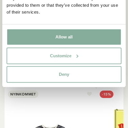
provided to them or that they’ve collected from your use
CITAT
of their services.
“Den som är väldigt stark
måste också vara väldigt
Allow all
snäll.”
Berättaren i "Känner du Pippi Långstrump?"
Customize
SE ALLA PRODUKTER MED PIPPI
Deny
NYINKOMMET
-15%