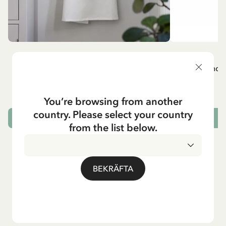
MADICKEN
A
Vitt förkläde - Madicken
Mug - And 
799.00 SEK
You’re browsing from another
country. Please select your country
LÄGG I VARUKORG
L
from the list below.
BEKRÄFTA