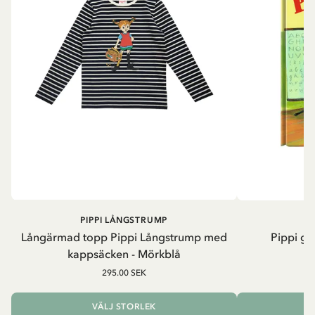
PIPPI LÅNGSTRUMP
Långärmad topp Pippi Långstrump med
Pippi ge
kappsäcken - Mörkblå
8
295.00 SEK
VÄLJ STORLEK
L