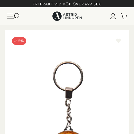
FRI FRAKT VID KÖP ÖVER 699 SEK
-15%