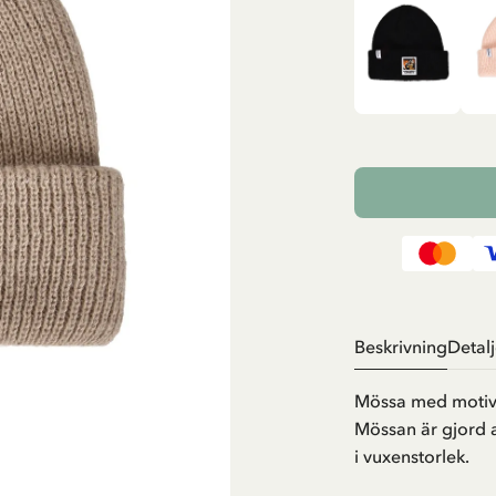
Beskrivning
Detalj
Mössa med motiv a
Mössan är gjord 
i vuxenstorlek.