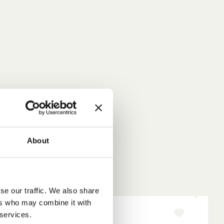
About
se our traffic. We also share
ers who may combine it with
 services.
-15%
NY