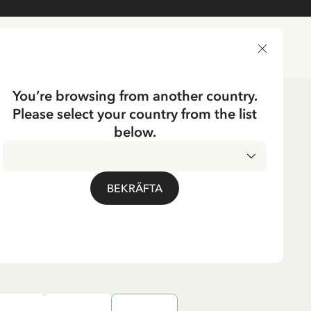
LEVERANSLAND
You’re browsing from another country.
Please select your country from the list
er för vuxna
Accessoarer
below.
UMP
ppi Tittut Motiv Vuxen
BEKRÄFTA