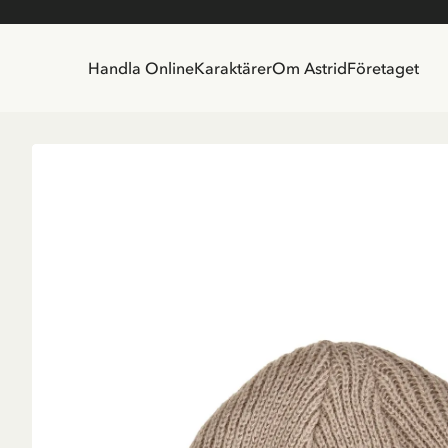
Handla Online
Karaktärer
Om Astrid
Företaget