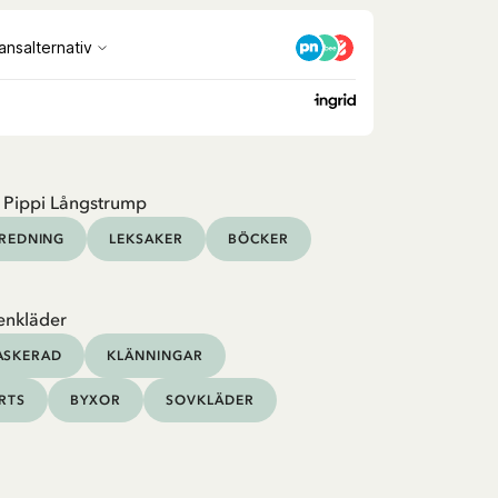
 Pippi Långstrump
NREDNING
LEKSAKER
BÖCKER
enkläder
ASKERAD
KLÄNNINGAR
IRTS
BYXOR
SOVKLÄDER