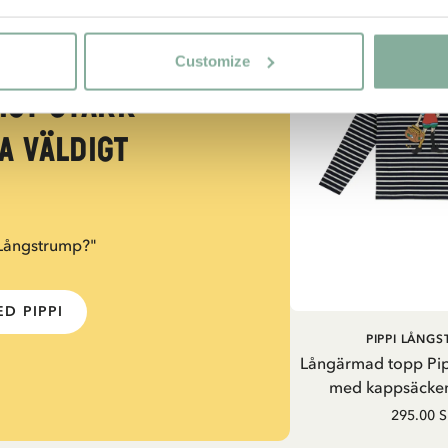
Customize
igt stark
a väldigt
 Långstrump?"
D PIPPI
PIPPI LÅNG
Långärmad topp Pi
med kappsäcken
295.00 