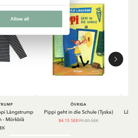
Allow all
LÄGG I VARUKORG
LÄGG I
STRUMP
ÖVRIGA
VARUKORG
ppi Långstrump
Pippi geht in die Schule (Tyska)
Långä
 - Mörkblå
84.15 SEK
99.00 SEK
SEK