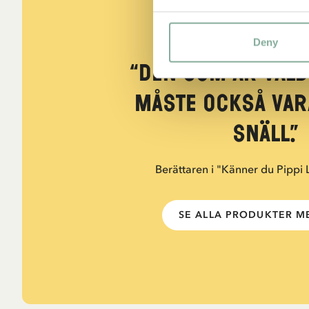
CITAT
Deny
“Den som är väld
måste också var
snäll.”
Berättaren i "Känner du Pippi
SE ALLA PRODUKTER ME