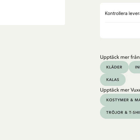
Upptäck mer från
KLÄDER
I
KALAS
Upptäck mer Vux
KOSTYMER & M
TRÖJOR & T-SH