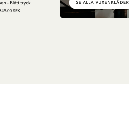
n - Blått tryck
SE ALLA VUXENKLÄDER
549.00 SEK
549.00 SEK