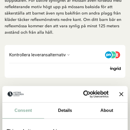
soppskålen. För bättre synlighet är mössan även försedd med
reflekterande motiv högt upp på mössans baksida för att
säkerställa att barnet även syns bakifrån om andra plagg från
kläder täcker reflexmönstrets nedre kant. Om ditt barn bär en
reflexmössa kommer den att vara synlig på minst 125 meters
avstånd och från alla håll.
Upptäck mer från Emil i Lönneberga
KLÄDER
INREDNING
LEKSAKER
BÖCKER
Consent
Details
About
Upptäck mer Kläder
KOSTYMER & MASKERAD
KLÄNNINGAR