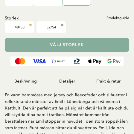
Storlek
Storleksguide
48/50
52/54
VÄLJ STORLEK
Beskrivning
Detaljer
Frakt & retur
En varm barnmössa med jersey och fleecefoder och silhuetter i
reflekterande mönster av Emil i Lönneberga och vännerna i
Katthult. Den är perfekt att ha på sig när det är kallt ute och du
vill skydda dina barn i trafiken. Mönstret kommer från
berättelsen när Emil stoppar in huvudet i den stora soppskålen
som fastnar. Runt mössan hittar du silhuetter av Emil, Ida och