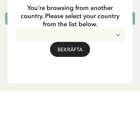
249.95 SEK
You’re browsing from another
country. Please select your country
VÄLJ STORLEK
from the list below.
BEKRÄFTA
Vill du ha vårt nyhetsbrev?