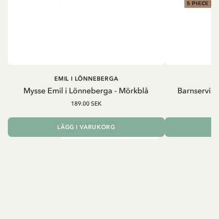
EMIL I LÖNNEBERGA
EM
Mysse Emil i Lönneberga - Mörkblå
Barnservis 
189.00 SEK
LÄGG I VARUKORG
L