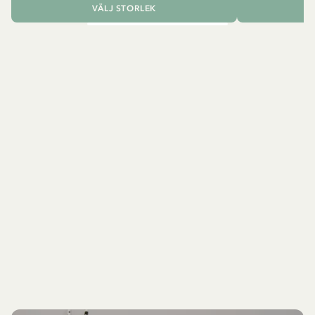
VÄLJ STORLEK
L