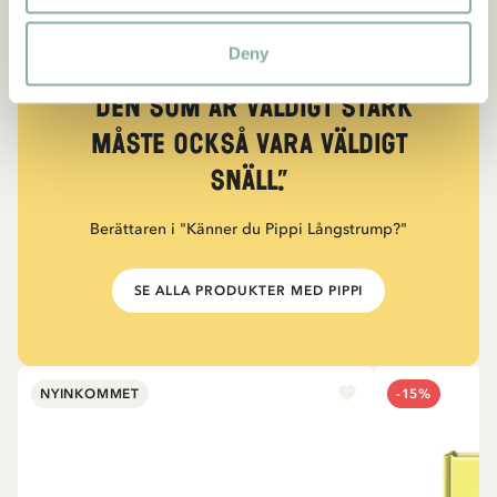
Deny
CITAT
“Den som är väldigt stark
måste också vara väldigt
snäll.”
Berättaren i "Känner du Pippi Långstrump?"
SE ALLA PRODUKTER MED PIPPI
NYINKOMMET
-15%