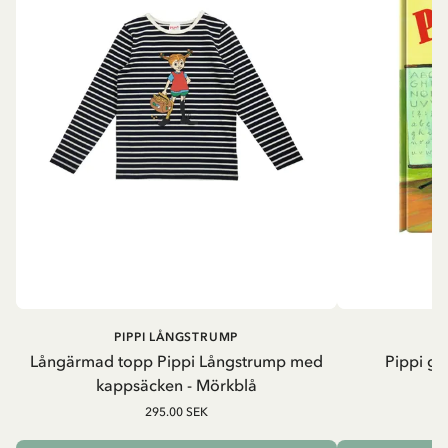
PIPPI LÅNGSTRUMP
Långärmad topp Pippi Långstrump med
Pippi ge
kappsäcken - Mörkblå
8
295.00 SEK