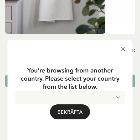
MADICKEN
A
Vitt förkläde - Madicken
Mug - And 
799.00 SEK
You’re browsing from another
country. Please select your country
LÄGG I VARUKORG
L
from the list below.
BEKRÄFTA