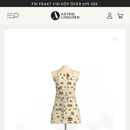
FRI FRAKT VID KÖP ÖVER 699 SEK