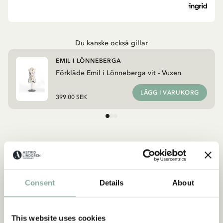
Du kanske också gillar
EMIL I LÖNNEBERGA
Förkläde Emil i Lönneberga vit - Vuxen
LÄGG I VARUKORG
399.00 SEK
Upptäck mer från Emil i Lönneberga
KLÄDER
INREDNING
LEKSAKER
BÖCKER
Upptäck mer Inredning
Consent
Details
About
TEXTIL
DUKNING
MUGGAR & KOPPAR
This website uses cookies
BRICKOR