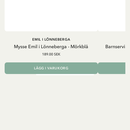
EMIL I LÖNNEBERGA
EM
Mysse Emil i Lönneberga - Mörkblå
Barnservis 
189.00 SEK
LÄGG I VARUKORG
L