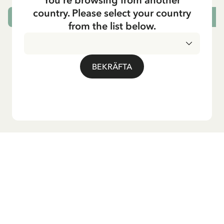
country. Please select your country
LÄGG I VARUKORG
L
from the list below.
BEKRÄFTA
Vill du ha vårt nyhetsbrev?
Anmäl dig till vårt nyhetsbrev för godnattsagor, nyheter,