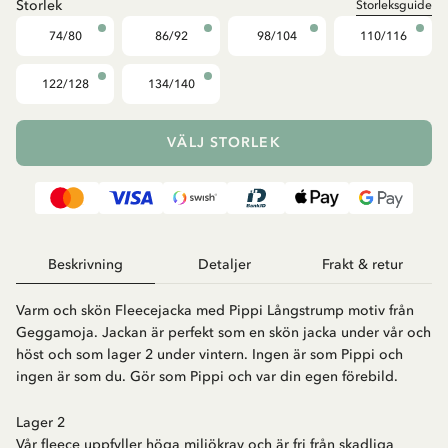
Storlek
Storleksguide
74/80
86/92
98/104
110/116
122/128
134/140
VÄLJ STORLEK
Beskrivning
Detaljer
Frakt & retur
Varm och skön Fleecejacka med Pippi Långstrump motiv från
Geggamoja. Jackan är perfekt som en skön jacka under vår och
höst och som lager 2 under vintern. Ingen är som Pippi och
ingen är som du. Gör som Pippi och var din egen förebild.
Lager 2
Vår fleece uppfyller höga miljökrav och är fri från skadliga