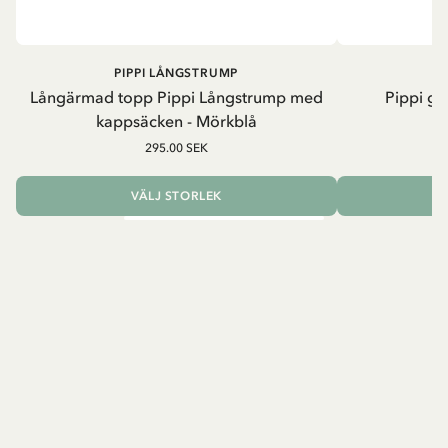
PIPPI LÅNGSTRUMP
Långärmad topp Pippi Långstrump med
Pippi ge
kappsäcken - Mörkblå
8
295.00 SEK
VÄLJ STORLEK
L