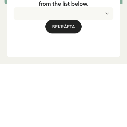
from the list below.
BEKRÄFTA
Vill du ha vårt nyhetsbrev?
Anmäl dig till vårt nyhetsbrev för godnattsagor, nyheter,
roliga produkter och massa mer! Dessutom får du en
rabattkod som ger dig 10 % på din första beställning.