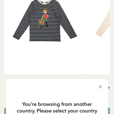
PIPPI LÅNGSTRUMP
P
Långärmad topp Pippi Långstrump med
Långärmad
kappsäcken - Mörkblå
295.00 SEK
You’re browsing from another
country. Please select your country
VÄLJ STORLEK