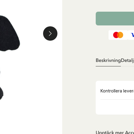
Beskrivning
Detalj
Upptäck mer Acc