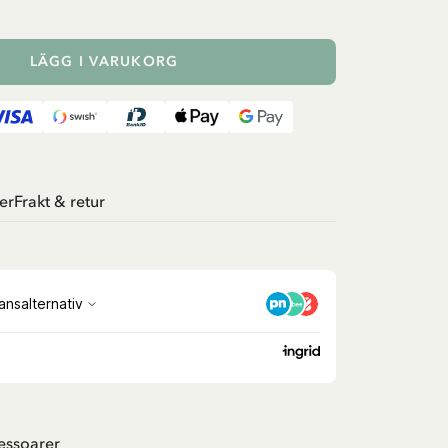
LÄGG I VARUKORG
er
Frakt & retur
essoarer