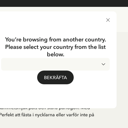
LEVERANSLAND
You’re browsing from another country.
Please select your country from the list
aker
below.
ONHJÄRTA
ckelring - Svart
BEKRÄFTA
sammetsmjuk päls och stora pärlögon. Med
erfekt att fästa i nycklarna eller varför inte på