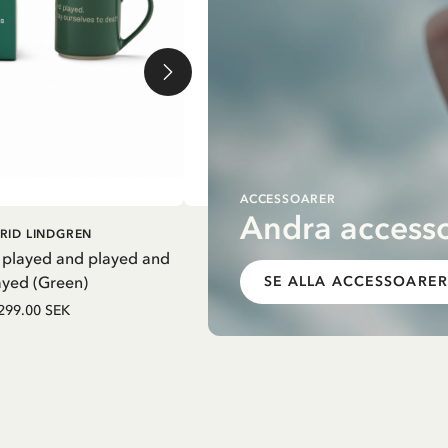
ACCESSOARER
Andra accesso
G I VARUKORG
LÄGG I VARUKORG
RID LINDGREN
PIPPI LÅNGSTRUMP
 played and played and
Termosflaska Pippi i nattsärk - Li
ayed (Green)
SE ALLA ACCESSOARER
279.65 SEK
329.00 SEK
299.00 SEK