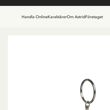
Handla Online
Karaktärer
Om Astrid
Företaget