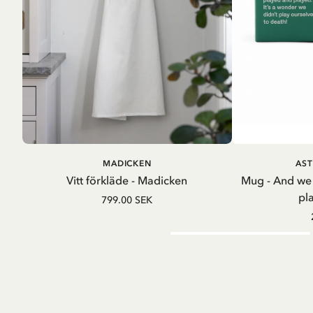
LÄGG I VARUKORG
LÄG
MADICKEN
AST
Vitt förkläde - Madicken
Mug - And we
pl
799.00 SEK