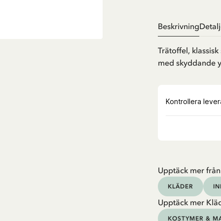
Beskrivning
Detalj
Trätoffel, klassi
med skyddande yts
Upptäck mer från
KLÄDER
I
Upptäck mer Klä
KOSTYMER & M