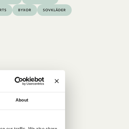
IRTS
BYXOR
SOVKLÄDER
About
se our traffic. We also share