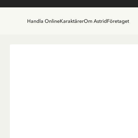
Handla Online
Karaktärer
Om Astrid
Företaget