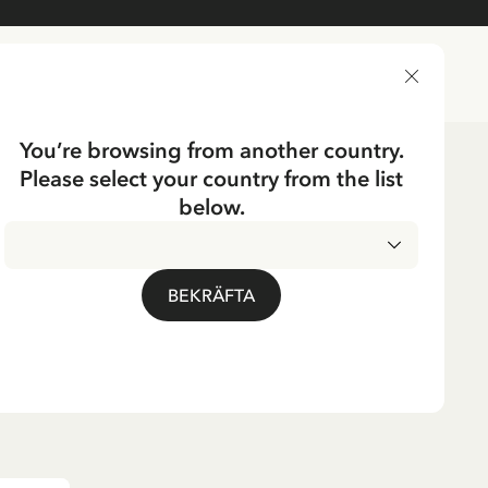
LEVERANSLAND
You’re browsing from another country.
Please select your country from the list
below.
ERGA
 Träsko barn - Röd
BEKRÄFTA