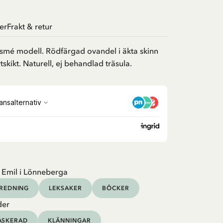
er
Frakt & retur
sk smé modell. Rödfärgad ovandel i äkta skinn
kikt. Naturell, ej behandlad träsula.
 Emil i Lönneberga
NREDNING
LEKSAKER
BÖCKER
der
ASKERAD
KLÄNNINGAR