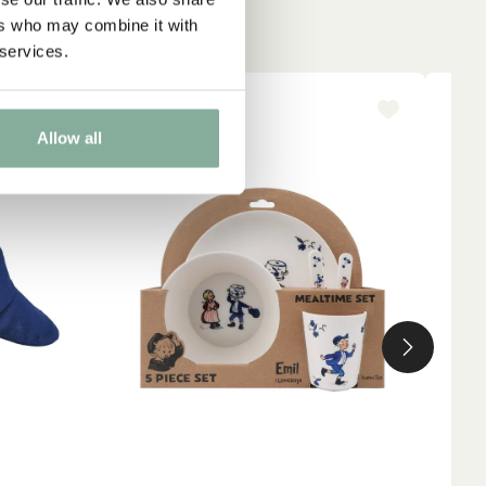
ers who may combine it with
 services.
NYINKOMMET
NY
Allow all