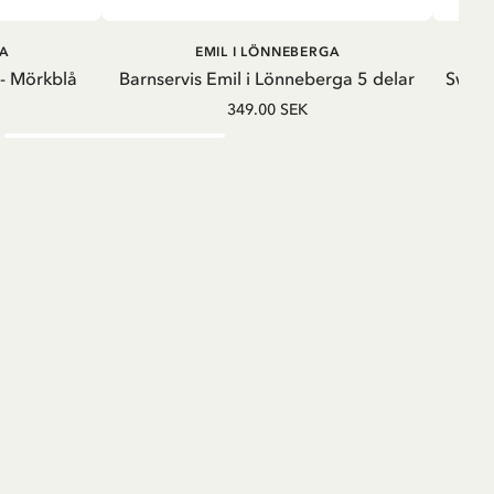
G
LÄGG I VARUKORG
A
EMIL I LÖNNEBERGA
 - Mörkblå
Barnservis Emil i Lönneberga 5 delar
Sweats
349.00 SEK