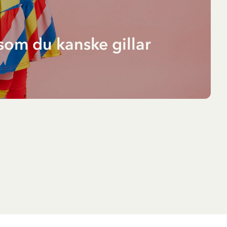
som du kanske gillar
RG
mp