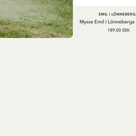
LÄGG I VARUKOR
EMIL I LÖNNEBERG
Mysse Emil i Lönneberga
189.00 SEK