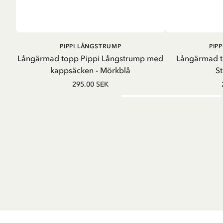
LÄGG I
PIPPI LÅNGSTRUMP
PIP
VARUKORG
Långärmad topp Pippi Långstrump med
Långärmad t
kappsäcken - Mörkblå
St
295.00 SEK