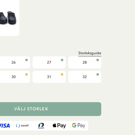
Storleksguide
26
27
28
30
31
32
VÄLJ STORLEK