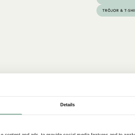
TRÖJOR & T-SH
Details
e content and ads, to provide social media features and to analy