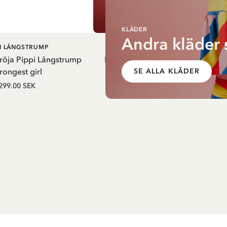
KLÄDER
Andra kläder 
LÄGG I
LÄGG I
PI LÅNGSTRUMP
PIPPI LÅNGSTRUMP
VARUKORG
VARUKO
röja Pippi Långstrump
Hängselklänning Pippi Långstru
rongest girl
randig - Gul
SE ALLA KLÄDER
299.00 SEK
525.00 SEK