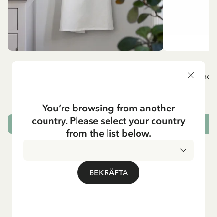
MADICKEN
A
Vitt förkläde - Madicken
Mug - And 
799.00 SEK
You’re browsing from another
country. Please select your country
LÄGG I VARUKORG
L
from the list below.
BEKRÄFTA