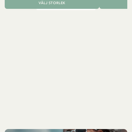
VÄLJ STORLEK
L