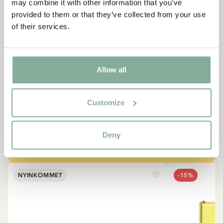
may combine it with other information that you’ve
provided to them or that they’ve collected from your use
of their services.
CITAT
“Den som är väldigt stark
måste också vara väldigt
Allow all
snäll.”
Berättaren i "Känner du Pippi Långstrump?"
Customize
SE ALLA PRODUKTER MED PIPPI
Deny
NYINKOMMET
-15%