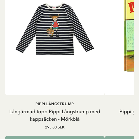
PIPPI LÅNGSTRUMP
Långärmad topp Pippi Långstrump med
Pippi ge
kappsäcken - Mörkblå
8
295.00 SEK