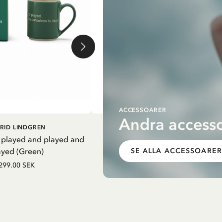
ACCESSOARER
Andra accesso
G I VARUKORG
LÄGG I VARUKORG
RID LINDGREN
PIPPI LÅNGSTRUMP
 played and played and
Termosflaska Pippi i nattsärk - Li
ayed (Green)
SE ALLA ACCESSOARER
279.65 SEK
329.00 SEK
299.00 SEK