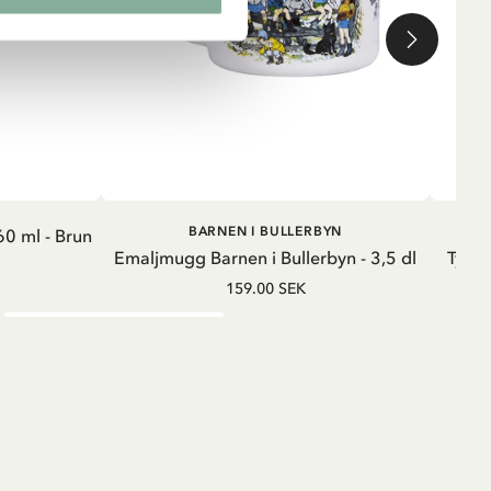
G
LÄGG I VARUKORG
BARNEN I BULLERBYN
0 ml - Brun
Emaljmugg Barnen i Bullerbyn - 3,5 dl
Tygmä
159.00 SEK