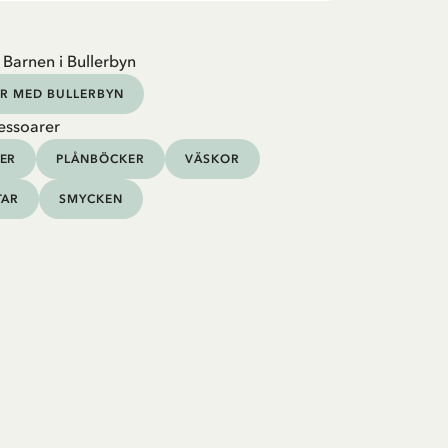
 Barnen i Bullerbyn
R MED BULLERBYN
essoarer
ER
PLÅNBÖCKER
VÄSKOR
TAR
SMYCKEN