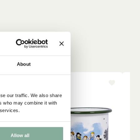
t
About
ika
0%
NYINKOMMET
-1
se our traffic. We also share
ers who may combine it with
 services.
Allow all