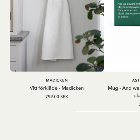
LÄGG I VARUKORG
LÄG
MADICKEN
AST
Vitt förkläde - Madicken
Mug - And we
pl
799.00 SEK