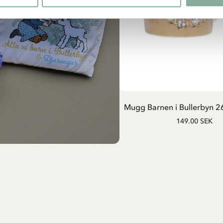
LÄGG I VARUKOR
Mugg Barnen i Bullerbyn 26
149.00 SEK