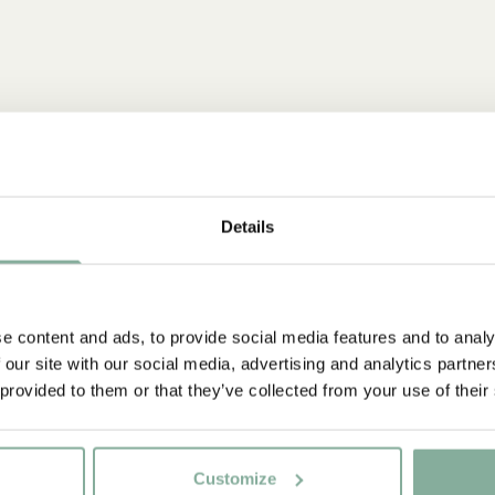
Prenumerera på vårt nyhetsbrev - få 10% rabat
Details
rja prenumerera på Astrid Lindgrenbutikens nyhetsbrev för un
rbjudanden och fakta om Astrid Lindgren. Dessutom får du 1
rabatt på ditt första köp!
NYINKOMMET
e content and ads, to provide social media features and to analy
 our site with our social media, advertising and analytics partn
Ja, jag accepterar
villkoren
.
 provided to them or that they’ve collected from your use of their
PRENUMERERA NU
Customize