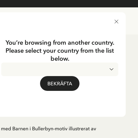
LEVERANSLAND
You’re browsing from another country.
Please select your country from the list
dning
below.
ERBYN
g Barnen i Bullerbyn -
BEKRÄFTA
ed Barnen i Bullerbyn-motiv illustrerat av