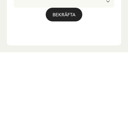
BEKRÄFTA
Vill du ha vårt nyhetsbrev?
Anmäl dig till vårt nyhetsbrev för godnattsagor, nyheter,
roliga produkter och massa mer! Dessutom får du en
rabattkod som ger dig 10 % på din första beställning.