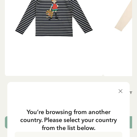
PIPPI LÅNGSTRUMP
P
Långärmad topp Pippi Långstrump med
Långärmad
kappsäcken - Mörkblå
295.00 SEK
You’re browsing from another
country. Please select your country
VÄLJ STORLEK
from the list below.