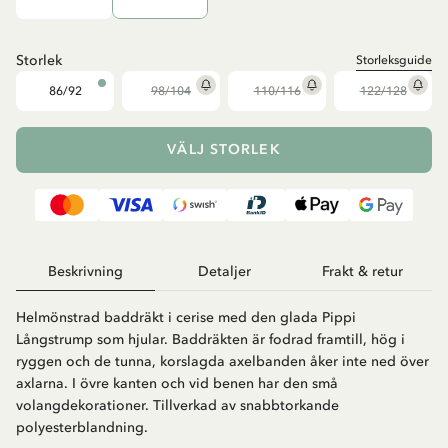
Storlek
Storleksguide
86/92
98/104
110/116
122/128
VÄLJ STORLEK
Beskrivning
Detaljer
Frakt & retur
Helmönstrad baddräkt i cerise med den glada Pippi
Långstrump som hjular. Baddräkten är fodrad framtill, hög i
ryggen och de tunna, korslagda axelbanden åker inte ned över
axlarna. I övre kanten och vid benen har den små
volangdekorationer. Tillverkad av snabbtorkande
polyesterblandning.