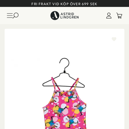
FRI FRAKT VID KÖP ÖVER 699 SEK