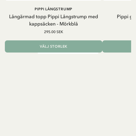
PIPPI LÅNGSTRUMP
Långärmad topp Pippi Långstrump med
Pippi ge
kappsäcken - Mörkblå
8
295.00 SEK
VÄLJ STORLEK
L