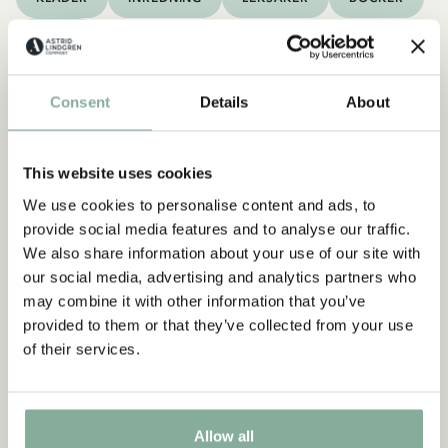
KALAS
Upptäck mer Kläder
Consent
Details
About
KOSTYMER & MASKERAD
KLÄNNINGAR
TRÖJOR & T-SHIRTS
BYXOR
SOVKLÄDER
This website uses cookies
We use cookies to personalise content and ads, to
provide social media features and to analyse our traffic.
We also share information about your use of our site with
our social media, advertising and analytics partners who
may combine it with other information that you’ve
provided to them or that they’ve collected from your use
of their services.
Allow all