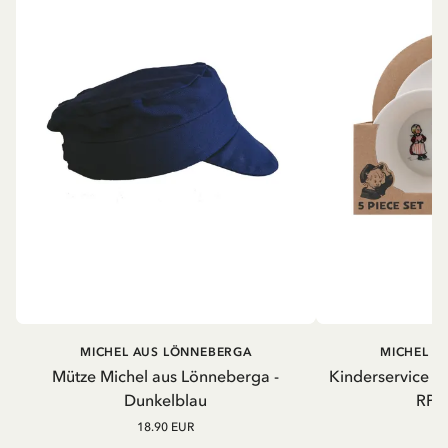
MICHEL AUS LÖNNEBERGA
MICHEL A
Mütze Michel aus Lönneberga -
Kinderservice M
Dunkelblau
RPET
18.90 EUR
3