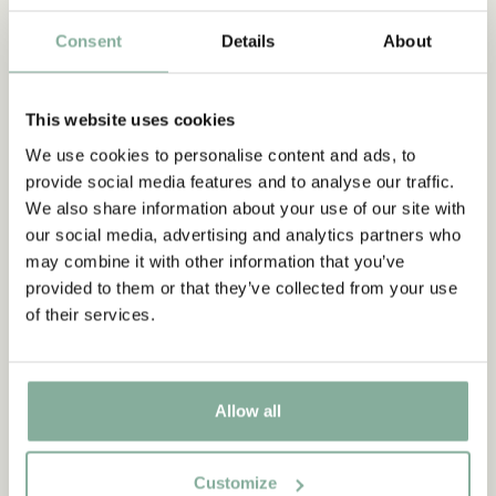
Consent
Details
About
This website uses cookies
We use cookies to personalise content and ads, to
provide social media features and to analyse our traffic.
We also share information about your use of our site with
our social media, advertising and analytics partners who
may combine it with other information that you’ve
provided to them or that they’ve collected from your use
of their services.
MICHEL AUS LÖNNEBERGA
MICHEL A
Immer dieser Michel CD
Als Michel
Allow all
Suppensc
10.00 EUR
1
Customize