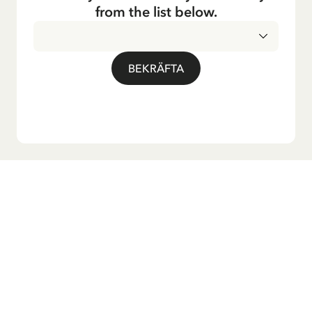
from the list below.
BEKRÄFTA
Vill du ha vårt nyhetsbrev?
Anmäl dig till vårt nyhetsbrev för godnattsagor, nyheter,
roliga produkter och massa mer! Dessutom får du en