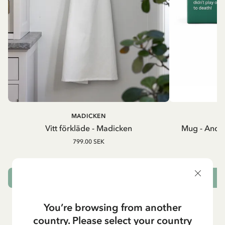
MADICKEN
A
Vitt förkläde - Madicken
Mug - And 
799.00 SEK
LÄGG I VARUKORG
L
You’re browsing from another
country. Please select your country