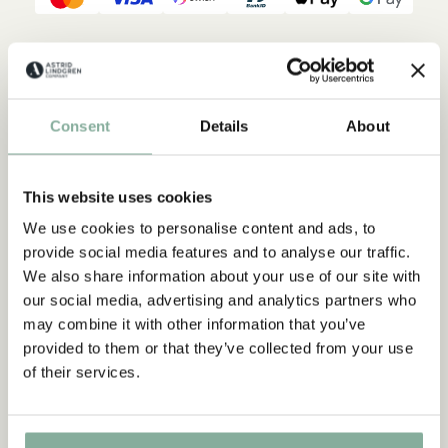
Beskrivning
Detaljer
Frakt & retur
Finns i storlek:
Consent
Details
About
21 x 29,7 cm (A4)
30 x 40 cm
This website uses cookies
We use cookies to personalise content and ads, to
provide social media features and to analyse our traffic.
We also share information about your use of our site with
our social media, advertising and analytics partners who
may combine it with other information that you’ve
provided to them or that they’ve collected from your use
Upptäck mer Inredning
of their services.
TEXTIL
DUKNING
MUGGAR & KOPPAR
BRICKOR