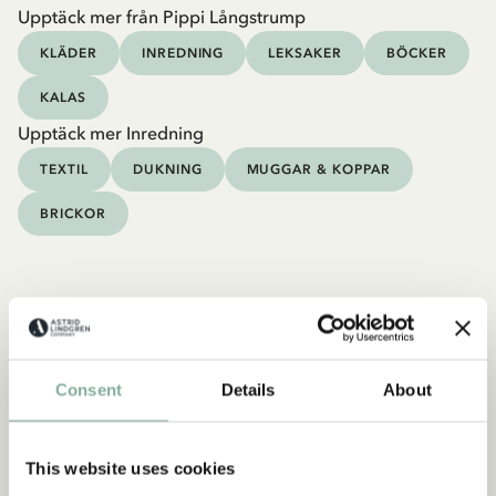
Upptäck mer från Pippi Långstrump
KLÄDER
INREDNING
LEKSAKER
BÖCKER
KALAS
Upptäck mer Inredning
TEXTIL
DUKNING
MUGGAR & KOPPAR
BRICKOR
Consent
Details
About
This website uses cookies