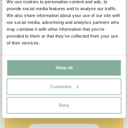
We use cookies to personalise content and ads, to
provide social media features and to analyse our traffic.
We also share information about your use of our site with
our social media, advertising and analytics partners who
may combine it with other information that you’ve
provided to them or that they’ve collected from your use
of their services.
Allow all
CITAT
“Den som är väldigt stark
Customize
måste också vara väldigt
snäll.”
Deny
Berättaren i "Känner du Pippi Långstrump?"