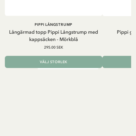
PIPPI LÅNGSTRUMP
Långärmad topp Pippi Långstrump med
Pippi ge
kappsäcken - Mörkblå
8
295.00 SEK
VÄLJ STORLEK
L