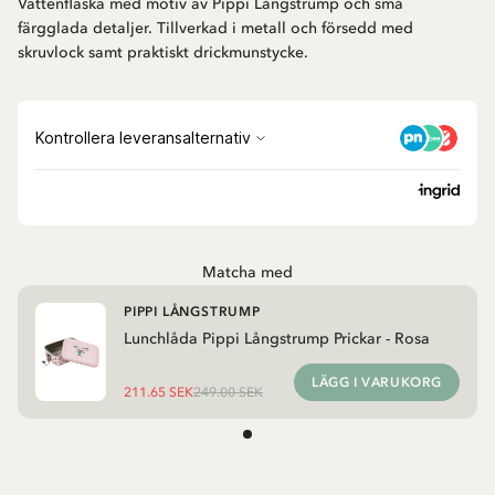
Vattenflaska med motiv av Pippi Långstrump och små
färgglada detaljer. Tillverkad i metall och försedd med
skruvlock samt praktiskt drickmunstycke.
Matcha med
PIPPI LÅNGSTRUMP
Lunchlåda Pippi Långstrump Prickar - Rosa
LÄGG I VARUKORG
211.65 SEK
249.00 SEK