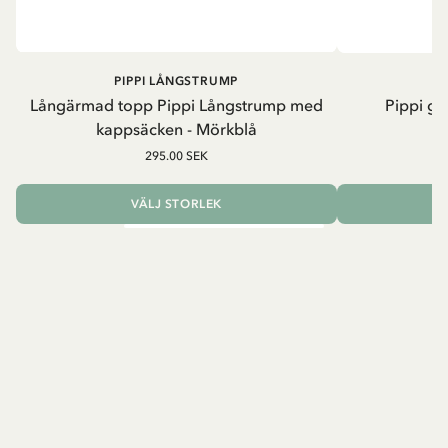
PIPPI LÅNGSTRUMP
Långärmad topp Pippi Långstrump med
Pippi ge
kappsäcken - Mörkblå
8
295.00 SEK
VÄLJ STORLEK
L