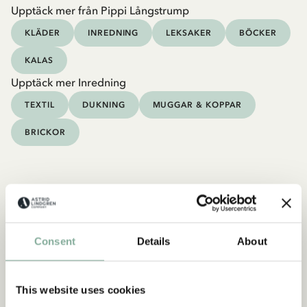
Upptäck mer från Pippi Långstrump
KLÄDER
INREDNING
LEKSAKER
BÖCKER
KALAS
Upptäck mer Inredning
TEXTIL
DUKNING
MUGGAR & KOPPAR
BRICKOR
Consent
Details
About
This website uses cookies