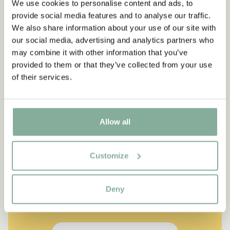
We use cookies to personalise content and ads, to
provide social media features and to analyse our traffic.
We also share information about your use of our site with
our social media, advertising and analytics partners who
may combine it with other information that you’ve
provided to them or that they’ve collected from your use
of their services.
Allow all
CITAT
“Den som är väldigt stark
Customize
måste också vara väldigt
snäll.”
Deny
Berättaren i "Känner du Pippi Långstrump?"