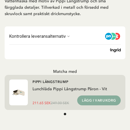
Vattenflaska med motiv av Pippi Långstrump och små
färgglada detaljer. Tillverkad i metall och försedd med
skruvlock samt praktiskt drickmunstycke.
Matcha med
PIPPI LÅNGSTRUMP
Lunchlåda Pippi Långstrump Päron - Vit
LÄGG I VARUKORG
211.65 SEK
249.00 SEK