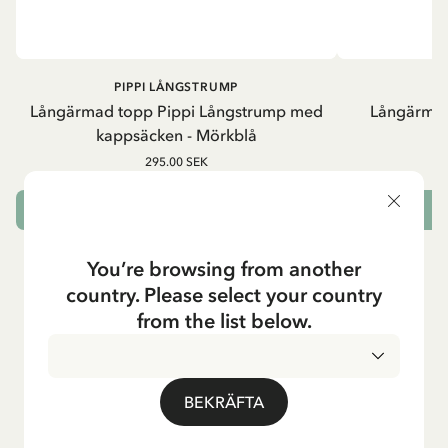
PIPPI LÅNGSTRUMP
P
Långärmad topp Pippi Långstrump med
Långärmad
kappsäcken - Mörkblå
295.00 SEK
VÄLJ STORLEK
You’re browsing from another
country. Please select your country
from the list below.
BEKRÄFTA