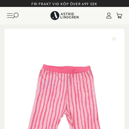
FRI FRAKT VID KÖP ÖVER 699 SEK