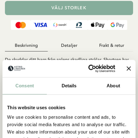
VÄLJ STORLEK
Beskrivning
Detaljer
Frakt & retur
De skyddar ditt barn från solens skadliga strålar. Shortsen har
stretchfoder framtill samt resår i midjan för en bekväm
passform och bakfickor. Shortsen har solskyddsfaktor UPF 50+.
Perfekta för en dag på stranden eller ute i solen!
Consent
Details
About
This website uses cookies
We use cookies to personalise content and ads, to
provide social media features and to analyse our traffic.
We also share information about your use of our site with