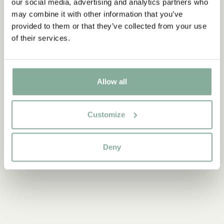
our social media, advertising and analytics partners who
Matcha med
may combine it with other information that you’ve
PIPPI LÅNGSTRUMP
provided to them or that they’ve collected from your use
UV-tröja Pippi Långstrump rosa
of their services.
VÄLJ STORLEK
399.00 SEK
Allow all
Upptäck mer Kläder
Customize
KOSTYMER & MASKERAD
KLÄNNINGAR
Deny
TRÖJOR & T-SHIRTS
BYXOR
SOVKLÄDER