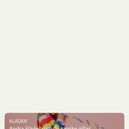
KLÄDER
Andra kläder som du kanske gillar