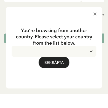
PIPPI LÅNGSTRUMP
P
Långärmad topp Pippi Långstrump med
Långärmad
kappsäcken - Mörkblå
295.00 SEK
You’re browsing from another
country. Please select your country
VÄLJ STORLEK
from the list below.
BEKRÄFTA