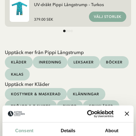
UV-dräkt Pippi Långstrump - Turkos
VÄLJ STORLEK
379.00 SEK
Upptäck mer från Pippi Långstrump
KLÄDER
INREDNING
LEKSAKER
BÖCKER
KALAS
Upptäck mer Kläder
KOSTYMER & MASKERAD
KLÄNNINGAR
TRÖJOR & T-SHIRTS
BYXOR
SOVKLÄDER
Consent
Details
About