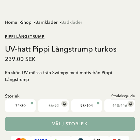
Home
Shop
Barnkläder
Badkläder
PIPPI LÅNGSTRUMP
UV-hatt Pippi Långstrump turkos
239.00 SEK
En skön UV-mössa från Swimpy med motiv från Pippi
Långstrump
Storlek
Storleksguide
74/80
86/92
98/104
110/116
VÄLJ STORLEK