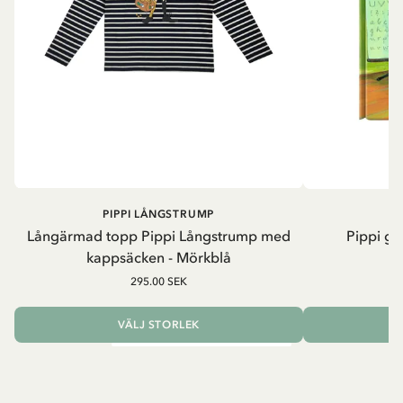
PIPPI LÅNGSTRUMP
Långärmad topp Pippi Långstrump med
Pippi ge
kappsäcken - Mörkblå
8
295.00 SEK
VÄLJ STORLEK
L