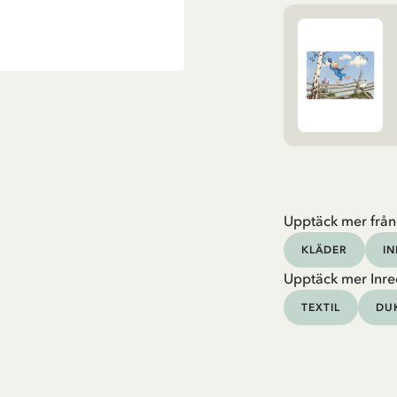
Upptäck mer från
KLÄDER
I
Upptäck mer Inre
TEXTIL
DU