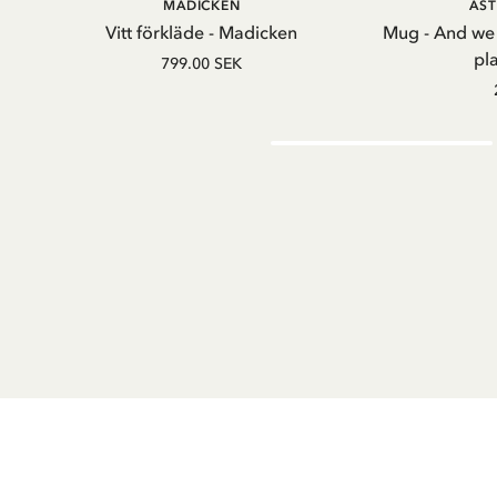
LÄGG I VARUKORG
LÄG
MADICKEN
AST
Vitt förkläde - Madicken
Mug - And we
pl
799.00 SEK