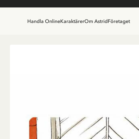
Handla Online
Karaktärer
Om Astrid
Företaget