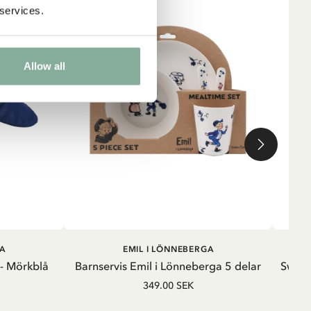
 services.
Allow all
G
LÄGG I VARUKORG
A
EMIL I LÖNNEBERGA
 - Mörkblå
Barnservis Emil i Lönneberga 5 delar
Sweats
349.00 SEK