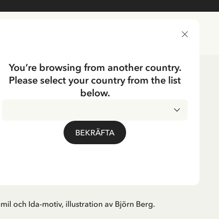
LEVERANSLAND
You’re browsing from another country.
Please select your country from the list
dning
Dukning
Bordsunderlägg
below.
ERGA
g Emil och Ida i
BEKRÄFTA
rga
l och Ida-motiv, illustration av Björn Berg.