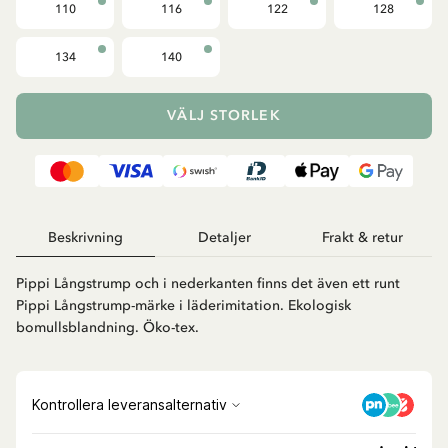
110
116
122
128
134
140
VÄLJ STORLEK
Beskrivning
Detaljer
Frakt & retur
Pippi Långstrump och i nederkanten finns det även ett runt
Pippi Långstrump-märke i läderimitation. Ekologisk
bomullsblandning. Öko-tex.