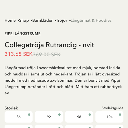
Home
Shop
Barnkläder
Tröjor
Långärmat & Hoodies
PIPPI LÅNGSTRUMP
Collegetröja Rutrandig - nvit
313.65 SEK
369.00 SEK
Långärmad tröja i sweatshirtkvalitet med mjuk, borstad insida
och muddar i ärmslut och nederkant. Tröjan är i lätt oversized
modell med nedhasade axelsömmar. Den är benvit med Pippi
Långstrump-rutränder i rött och blått. Mitt fram ett rubbertryck
av
Storlek
Storleksguide
86
92
98
104