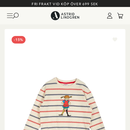
FRI FRAKT VID KÖP ÖVER 699 SEK
-15%