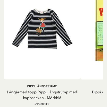
PIPPI LÅNGSTRUMP
Långärmad topp Pippi Långstrump med
Pippi ge
kappsäcken - Mörkblå
8
295.00 SEK