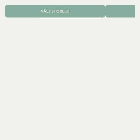
VÄLJ STORLEK
L