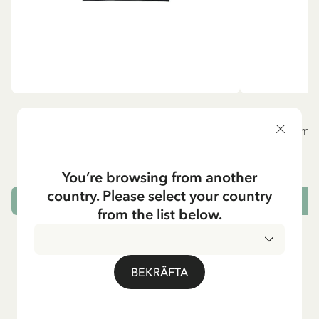
PIPPI LÅNGSTRUMP
P
Långärmad topp Pippi Långstrump med
Långärmad
kappsäcken - Mörkblå
295.00 SEK
You’re browsing from another
country. Please select your country
VÄLJ STORLEK
from the list below.
BEKRÄFTA