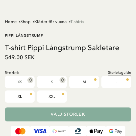
Home
Shop
Kläder för vuxna
T-shirts
PIPPI LÅNGSTRUMP
T-shirt Pippi Långstrump Sakletare
549.00 SEK
Storlek
Storleksguide
XS
S
M
L
XL
XXL
VÄLJ STORLEK