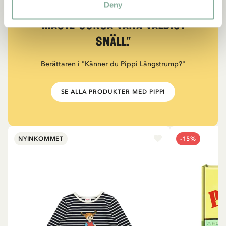
Deny
“Den som är väldigt stark
måste också vara väldigt
snäll.”
Berättaren i "Känner du Pippi Långstrump?"
SE ALLA PRODUKTER MED PIPPI
NYINKOMMET
-15%