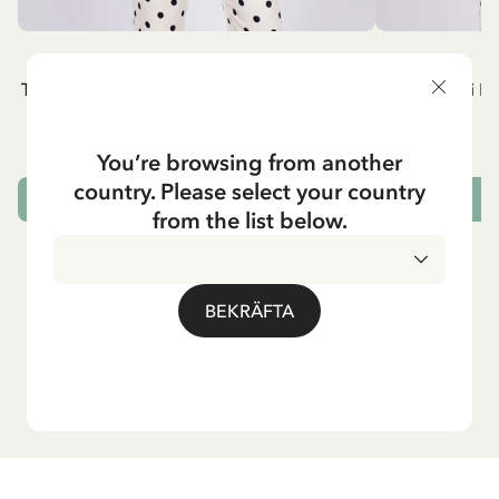
PIPPI LÅNGSTRUMP
P
T-shirt Pippi Långstrump lyfter Lilla Gubben
T-shirt Pippi L
- Rött tryck
549.00 SEK
You’re browsing from another
country. Please select your country
VÄLJ STORLEK
from the list below.
BEKRÄFTA