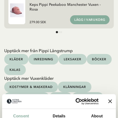
Keps Pippi Peekaboo Manchester Vuxen -
Rosa
LÄGG I VARUKORG
279.00 SEK
Upptäck mer från Pippi Långstrump
KLÄDER
INREDNING
LEKSAKER
BÖCKER
KALAS
Upptäck mer Vuxenkläder
KOSTYMER & MASKERAD
KLÄNNINGAR
TRÖJOR & T-SHIRTS
BYXOR
SOVKLÄDER
Consent
Details
About