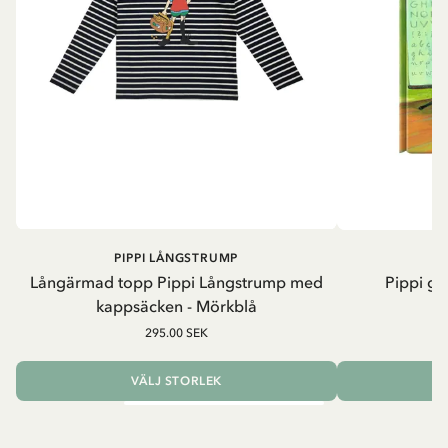
PIPPI LÅNGSTRUMP
Långärmad topp Pippi Långstrump med
Pippi ge
kappsäcken - Mörkblå
8
295.00 SEK
VÄLJ STORLEK
L