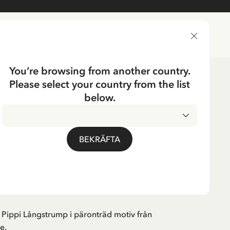
LEVERANSLAND
You’re browsing from another country.
Please select your country from the list
er för vuxna
T-shirts
below.
UMP
Pippi Långstrump
BEKRÄFTA
d - beige
 Pippi Långstrump i päronträd motiv från
e.