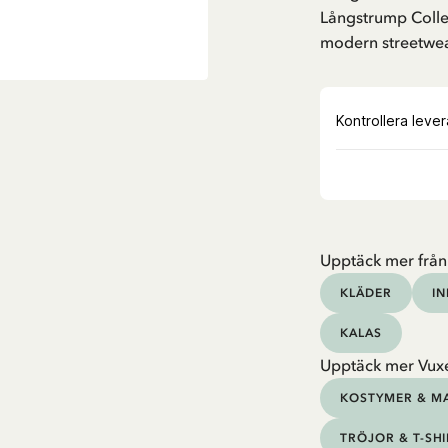
Långstrump Collect
modern streetwea
Upptäck mer från
KLÄDER
I
KALAS
Upptäck mer Vux
KOSTYMER & M
TRÖJOR & T-SH