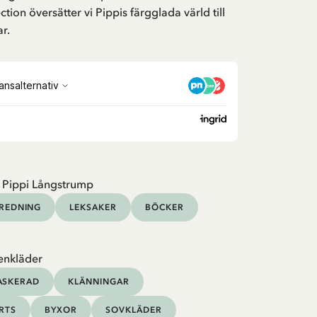
ion översätter vi Pippis färgglada värld till
r.
 Pippi Långstrump
NREDNING
LEKSAKER
BÖCKER
enkläder
ASKERAD
KLÄNNINGAR
IRTS
BYXOR
SOVKLÄDER