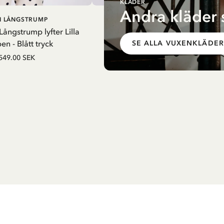
KLÄDER
Andra kläder 
LÄGG I
LÄGG I
PI LÅNGSTRUMP
PIPPI LÅNGSTRUMP
VARUKORG
VARUKO
 Långstrump lyfter Lilla
T-shirt Pippi Långstrump Sakleta
n - Blått tryck
SE ALLA VUXENKLÄDER
549.00 SEK
549.00 SEK