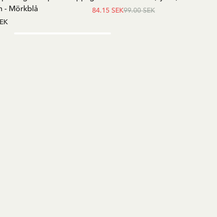
 - Mörkblå
84.15 SEK
99.00 SEK
SEK