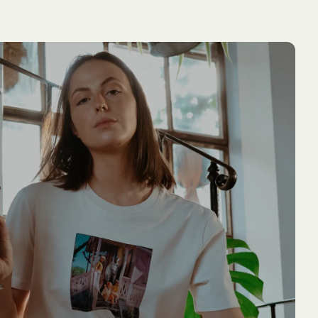
LÄGG I
PIPPI LÅNGSTRUMP
NYINKOMMET
NYINKOMM
VARUKORG
T-shirt Pippi Långstrump lyfter poliserna
549.00 SEK