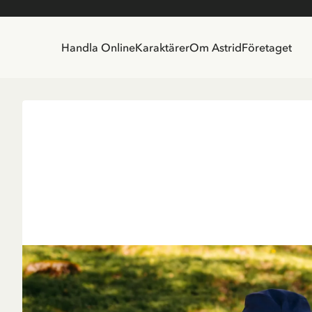
Handla Online
Karaktärer
Om Astrid
Företaget