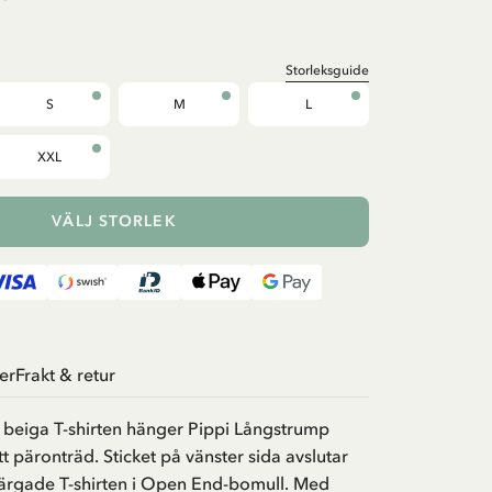
Storleksguide
S
M
L
XXL
VÄLJ STORLEK
er
Frakt & retur
 beiga T-shirten hänger Pippi Långstrump
t päronträd. Sticket på vänster sida avslutar
färgade T-shirten i Open End-bomull. Med