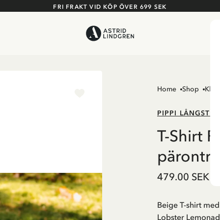
FRI FRAKT VID KÖP ÖVER 699 SEK
Home
Shop
Kläd
PIPPI LÅNGSTR
T-Shirt 
päronträ
479.00 SEK
Beige T-shirt med
Lobster Lemonad