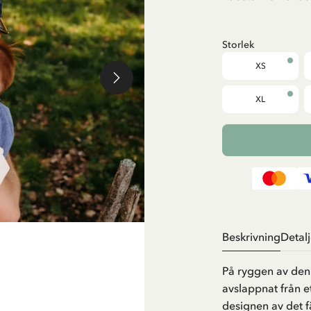
Storlek
XS
XL
Beskrivning
Detalj
På ryggen av den
avslappnat från et
designen av det 