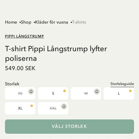
Home
Shop
Kläder för vuxna
T-shirts
PIPPI LÅNGSTRUMP
T-shirt Pippi Långstrump lyfter
poliserna
549.00 SEK
Storlek
Storleksguide
XS
S
M
L
XL
XXL
VÄLJ STORLEK