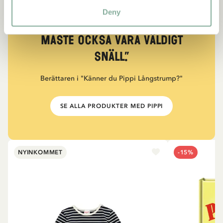
CITAT
Deny
“Den som är väldigt stark
måste också vara väldigt
snäll.”
Berättaren i "Känner du Pippi Långstrump?"
SE ALLA PRODUKTER MED PIPPI
NYINKOMMET
-15%