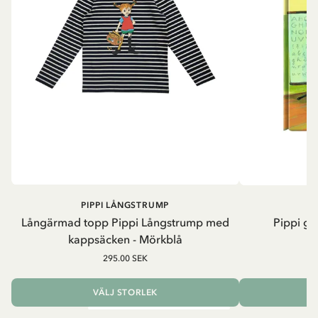
PIPPI LÅNGSTRUMP
Långärmad topp Pippi Långstrump med
Pippi ge
kappsäcken - Mörkblå
8
295.00 SEK
VÄLJ STORLEK
L