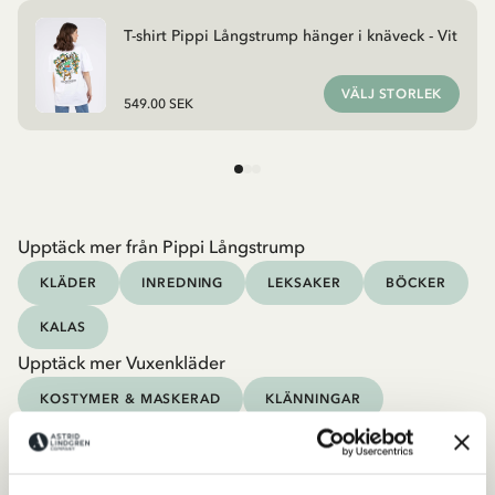
T-shirt Pippi Långstrump hänger i knäveck - Vit
VÄLJ STORLEK
549.00 SEK
Upptäck mer från Pippi Långstrump
KLÄDER
INREDNING
LEKSAKER
BÖCKER
KALAS
Upptäck mer Vuxenkläder
KOSTYMER & MASKERAD
KLÄNNINGAR
TRÖJOR & T-SHIRTS
BYXOR
SOVKLÄDER