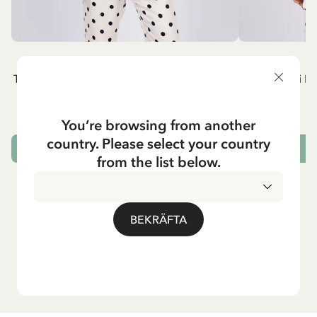
PIPPI LÅNGSTRUMP
P
T-shirt Pippi Långstrump lyfter Lilla Gubben
T-shirt Pippi L
- Rött tryck
549.00 SEK
You’re browsing from another
country. Please select your country
VÄLJ STORLEK
from the list below.
BEKRÄFTA