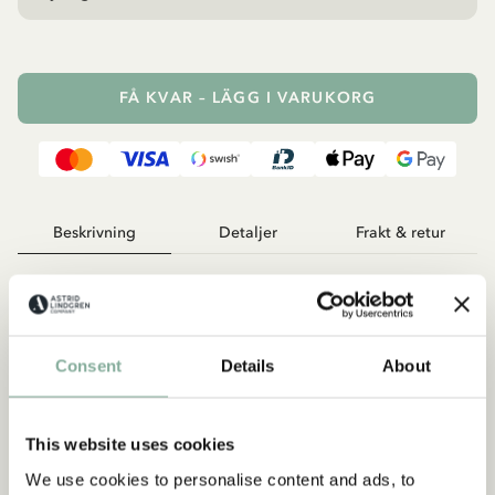
FÅ KVAR – LÄGG I VARUKORG
Beskrivning
Detaljer
Frakt & retur
Sybågen passar även utmärkt som inramning av ditt färdiga
broderimönster! Ljuvlig att matcha med tavelväggen där
hemma, eller på egen hand med fokus på budskapet. Den
storlek som angivits på din Folklore-bonad - ex 22cm x 22cm -
Consent
Details
About
är samma mått som du kan ha till din sybåge, i detta fallet
22cm.
This website uses cookies
We use cookies to personalise content and ads, to